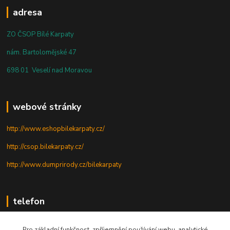
adresa
ZO ČSOP Bílé Karpaty
nám. Bartolomějské 47
698 01 Veselí nad Moravou
webové stránky
http://www.eshopbilekarpaty.cz/
http://csop.bilekarpaty.cz/
http://www.dumprirody.cz/bilekarpaty
telefon
+420 725 437 882
Pro základní funkčnost, zpříjemnění používání webu, analytické