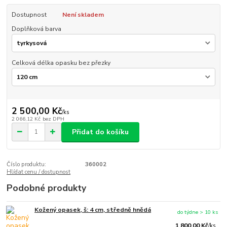
Dostupnost
Není skladem
Doplňková barva
Celková délka opasku bez přezky
2 500,00 Kč
/
ks
2 066,12 Kč
bez DPH
Přidat do košíku
Číslo produktu:
360002
Hlídat cenu / dostupnost
Podobné produkty
Kožený opasek, š: 4 cm, středně hnědá
do týdne > 10 ks
1 800,00 Kč
/
ks