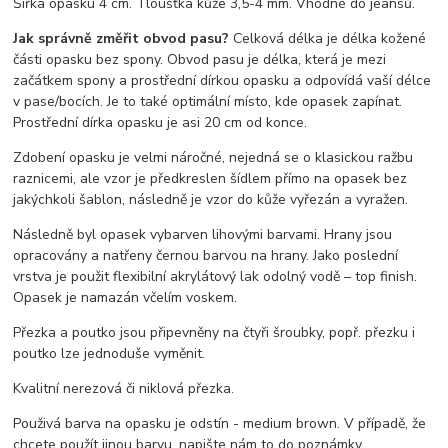
Šířka opasku 4 cm. Tloušťka kůže 3,5-4 mm. Vhodné do jeansů.
Jak správně změřit obvod pasu?
Celková délka je délka kožené
části opasku bez spony. Obvod pasu je délka, která je mezi
začátkem spony a prostřední dírkou opasku a odpovídá vaší délce
v pase/bocích. Je to také optimální místo, kde opasek zapínat.
Prostřední dírka opasku je asi 20 cm od konce.
Zdobení opasku je velmi náročné, nejedná se o klasickou ražbu
raznicemi, ale vzor je předkreslen šídlem přímo na opasek bez
jakýchkoli šablon, následně je vzor do kůže vyřezán a vyražen.
Následně byl opasek vybarven lihovými barvami. Hrany jsou
opracovány a natřeny černou barvou na hrany. Jako poslední
vrstva je použit flexibilní akrylátový lak odolný vodě – top finish.
Opasek je namazán včelím voskem.
Přezka a poutko jsou připevněny na čtyři šroubky, popř. přezku i
poutko lze jednoduše vyměnit.
Kvalitní nerezová či niklová přezka.
Použivá barva na opasku je odstín - medium brown. V případě, že
chcete použít jinou barvu, napište nám to do poznámky.