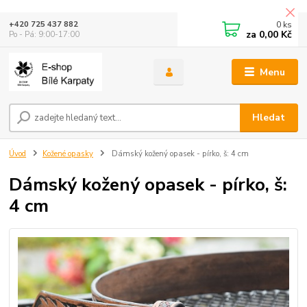
0
ks
+420 725 437 882
za
0,00 Kč
Po - Pá: 9:00-17:00
Menu
Hledat
Úvod
Kožené opasky
Dámský kožený opasek - pírko, š: 4 cm
Dámský kožený opasek - pírko, š:
4 cm