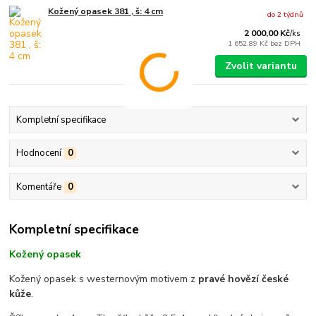
Kožený opasek 381 , š: 4 cm
do 2 týdnů
2 000,00 Kč
/
ks
1 652,89 Kč
bez DPH
Zvolit variantu
Kompletní specifikace
Hodnocení
0
Komentáře
0
Kompletní specifikace
Kožený opasek
Kožený opasek s westernovým motivem z
pravé hovězí české
kůže
.