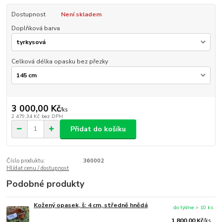
Dostupnost
Není skladem
Doplňková barva
Celková délka opasku bez přezky
3 000,00 Kč
/
ks
2 479,34 Kč
bez DPH
Přidat do košíku
Číslo produktu:
360002
Hlídat cenu / dostupnost
Podobné produkty
Kožený opasek, š: 4 cm, středně hnědá
do týdne > 10 ks
1 800,00 Kč
/
ks