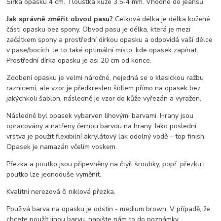
Šířka opasku 4 cm. Tloušťka kůže 3,5-4 mm. Vhodné do jeansů.
Jak správně změřit obvod pasu?
Celková délka je délka kožené
části opasku bez spony. Obvod pasu je délka, která je mezi
začátkem spony a prostřední dírkou opasku a odpovídá vaší délce
v pase/bocích. Je to také optimální místo, kde opasek zapínat.
Prostřední dírka opasku je asi 20 cm od konce.
Zdobení opasku je velmi náročné, nejedná se o klasickou ražbu
raznicemi, ale vzor je předkreslen šídlem přímo na opasek bez
jakýchkoli šablon, následně je vzor do kůže vyřezán a vyražen.
Následně byl opasek vybarven lihovými barvami. Hrany jsou
opracovány a natřeny černou barvou na hrany. Jako poslední
vrstva je použit flexibilní akrylátový lak odolný vodě – top finish.
Opasek je namazán včelím voskem.
Přezka a poutko jsou připevněny na čtyři šroubky, popř. přezku i
poutko lze jednoduše vyměnit.
Kvalitní nerezová či niklová přezka.
Použivá barva na opasku je odstín - medium brown. V případě, že
chcete použít jinou barvu, napište nám to do poznámky.