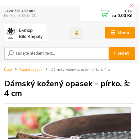
0
ks
+420 725 437 882
za
0,00 Kč
Po - Pá: 9:00-17:00
Menu
Hledat
Úvod
Kožené opasky
Dámský kožený opasek - pírko, š: 4 cm
Dámský kožený opasek - pírko, š:
4 cm