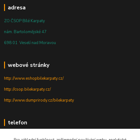
adresa
ZO ČSOP Bílé Karpaty
nám. Bartolomějské 47
698 01 Veselí nad Moravou
webové stránky
http://www.eshopbilekarpaty.cz/
http://csop.bilekarpaty.cz/
http://www.dumprirody.cz/bilekarpaty
telefon
+420 725 437 882
Pro základní funkčnost, zpříjemnění používání webu, analytické