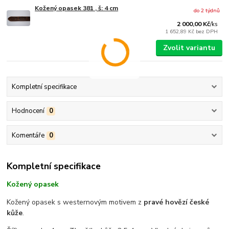
Kožený opasek 381 , š: 4 cm
do 2 týdnů
2 000,00 Kč
/
ks
1 652,89 Kč
bez DPH
Zvolit variantu
Kompletní specifikace
Hodnocení
0
Komentáře
0
Kompletní specifikace
Kožený opasek
Kožený opasek s westernovým motivem z
pravé hovězí české
kůže
.