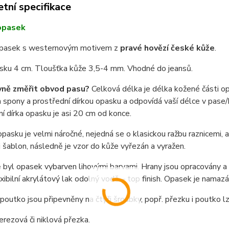
tní specifikace
opasek
pasek s westernovým motivem z
pravé hovězí české kůže
.
asku 4 cm. Tloušťka kůže 3,5-4 mm. Vhodné do jeansů.
vně změřit obvod pasu?
Celková délka je délka kožené části o
spony a prostřední dírkou opasku a odpovídá vaší délce v pase/b
í dírka opasku je asi 20 cm od konce.
pasku je velmi náročné, nejedná se o klasickou ražbu raznicemi,
i šablon, následně je vzor do kůže vyřezán a vyražen.
byl opasek vybarven lihovými barvami. Hrany jsou opracovány a n
exibilní akrylátový lak odolný vodě – top finish. Opasek je nama
poutko jsou připevněny na čtyři šroubky, popř. přezku i poutko 
nerezová či niklová přezka.