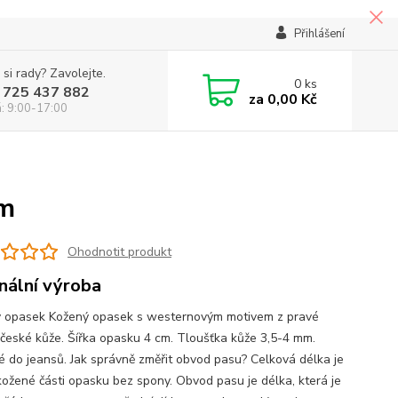
Přihlášení
 si rady? Zavolejte.
0
ks
 725 437 882
za
0,00 Kč
á: 9:00-17:00
cm
Ohodnotit produkt
inální výroba
 opasek Kožený opasek s westernovým motivem z pravé
 české kůže. Šířka opasku 4 cm. Tloušťka kůže 3,5-4 mm.
 do jeansů. Jak správně změřit obvod pasu? Celková délka je
kožené části opasku bez spony. Obvod pasu je délka, která je