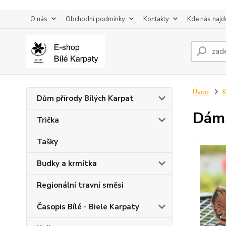
O nás
Obchodní podmínky
Kontakty
Kde nás najd
Úvod
K
Dům přírody Bílých Karpat
Dáms
Trička
Tašky
Budky a krmítka
Regionální travní směsi
Časopis Bílé - Biele Karpaty