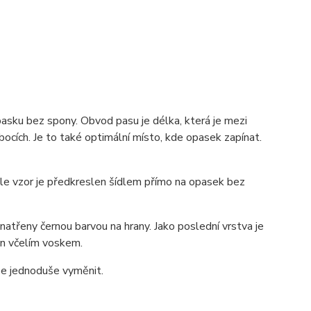
pasku bez spony. Obvod pasu je délka, která je mezi
ocích. Je to také optimální místo, kde opasek zapínat.
 ale vzor je předkreslen šídlem přímo na opasek bez
atřeny černou barvou na hrany. Jako poslední vrstva je
zán včelím voskem.
lze jednoduše vyměnit.