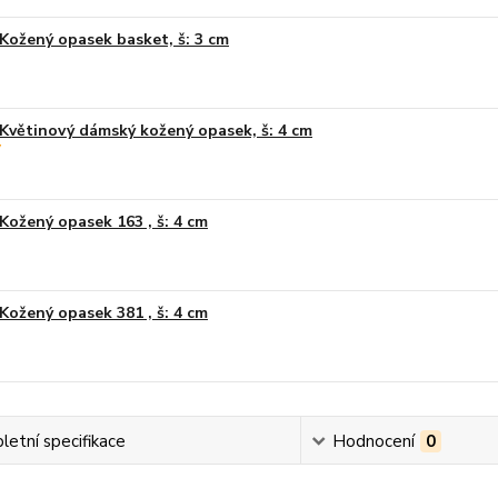
Kožený opasek basket, š: 3 cm
Květinový dámský kožený opasek, š: 4 cm
Kožený opasek 163 , š: 4 cm
Kožený opasek 381 , š: 4 cm
etní specifikace
Hodnocení
0