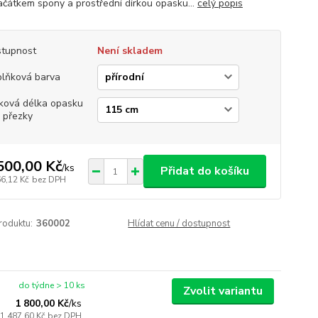
ačátkem spony a prostřední dírkou opasku...
celý popis
tupnost
Není skladem
lňková barva
ková délka opasku
 přezky
500,00 Kč
/
ks
Přidat do košíku
66,12 Kč
bez DPH
roduktu:
360002
Hlídat cenu / dostupnost
do týdne > 10 ks
Zvolit variantu
1 800,00 Kč
/
ks
1 487,60 Kč
bez DPH