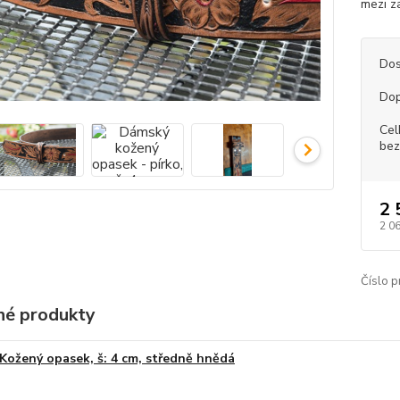
mezi z
Dos
Dop
Cel
bez
2 
2 0
Číslo p
é produkty
Kožený opasek, š: 4 cm, středně hnědá