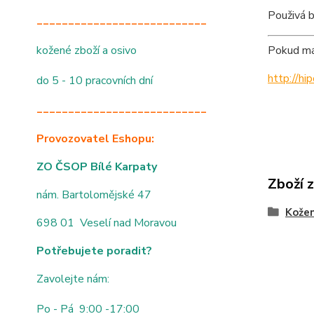
Použivá b
___________________________
kožené zboží a osivo
Pokud mát
http://h
do 5 - 10 pracovních dní
___________________________
Provozovatel Eshopu:
ZO ČSOP Bílé Karpaty
Zboží 
nám. Bartolomějské 47
Kože
698 01 Veselí nad Moravou
Potřebujete poradit?
Zavolejte nám:
Po - Pá 9:00 -17:00