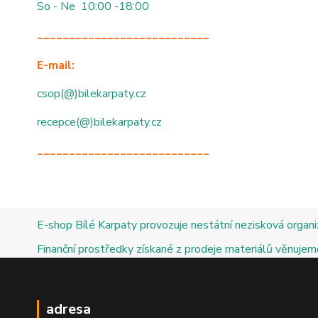
So - Ne 10:00 -18:00
___________________________
E-mail:
csop(@)bilekarpaty.cz
recepce(@)bilekarpaty.cz
___________________________
E-shop Bílé Karpaty provozuje nestátní nezisková organ
Finanční prostředky získané z prodeje materiálů věnujeme
adresa