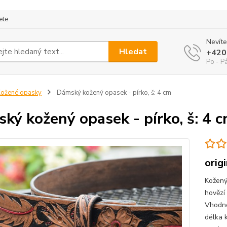
ete
Nevíte
Hledat
+420
Po - P
ožené opasky
Dámský kožený opasek - pírko, š: 4 cm
ký kožený opasek - pírko, š: 4 
orig
Kožený
hovězí
Vhodné
délka 