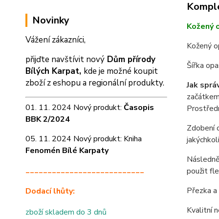
Komple
Novinky
Kožený 
Vážení zákazníci,
Kožený o
přijďte navštívit nový
Dům přírody
Šířka op
Bílých Karpat,
kde je možné koupit
zboží z eshopu a
regionální produkty.
Jak sprá
začátkem 
01. 11. 2024 Nový produkt:
Časopis
Prostředn
BBK 2/2024
Zdobení o
05. 11. 2024 Nový produkt: Kniha
jakýchkol
Fenomén Bílé Karpaty
Následně 
___________________________
použit fl
Přezka a 
Dodací lhůty:
Kvalitní 
zboží skladem do 3 dnů