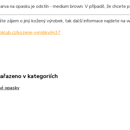
arva na opasku je odstín - medium brown. V případě, že chcete p
e zájem o jiný kožený výrobek, tak další informace najdete na 
ipoklub.cz/kozene-vyrobky/m37
zařazeno v kategoriích
né opasky