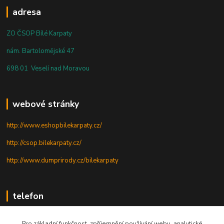
adresa
ZO ČSOP Bílé Karpaty
nám. Bartolomějské 47
698 01 Veselí nad Moravou
webové stránky
http://www.eshopbilekarpaty.cz/
http://csop.bilekarpaty.cz/
http://www.dumprirody.cz/bilekarpaty
telefon
+420 725 437 882
Pro základní funkčnost, zpříjemnění používání webu, analytické