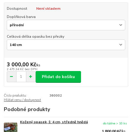
Dostupnost
Není skladem
Doplňková barva
Celková délka opasku bez přezky
3 000,00 Kč
/
ks
2 479,34 Kč
bez DPH
Přidat do košíku
Číslo produktu:
360002
Hlídat cenu / dostupnost
Podobné produkty
Kožený opasek, š: 4 cm, středně hnědá
do týdne > 10 ks
1 800,00 Kč
/
ks