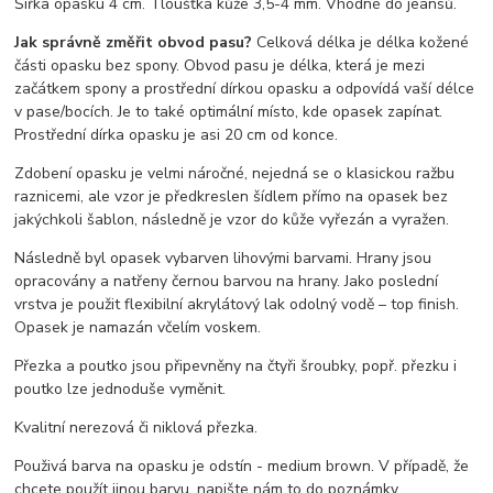
Šířka opasku 4 cm. Tloušťka kůže 3,5-4 mm. Vhodné do jeansů.
Jak správně změřit obvod pasu?
Celková délka je délka kožené
části opasku bez spony. Obvod pasu je délka, která je mezi
začátkem spony a prostřední dírkou opasku a odpovídá vaší délce
v pase/bocích. Je to také optimální místo, kde opasek zapínat.
Prostřední dírka opasku je asi 20 cm od konce.
Zdobení opasku je velmi náročné, nejedná se o klasickou ražbu
raznicemi, ale vzor je předkreslen šídlem přímo na opasek bez
jakýchkoli šablon, následně je vzor do kůže vyřezán a vyražen.
Následně byl opasek vybarven lihovými barvami. Hrany jsou
opracovány a natřeny černou barvou na hrany. Jako poslední
vrstva je použit flexibilní akrylátový lak odolný vodě – top finish.
Opasek je namazán včelím voskem.
Přezka a poutko jsou připevněny na čtyři šroubky, popř. přezku i
poutko lze jednoduše vyměnit.
Kvalitní nerezová či niklová přezka.
Použivá barva na opasku je odstín - medium brown. V případě, že
chcete použít jinou barvu, napište nám to do poznámky.