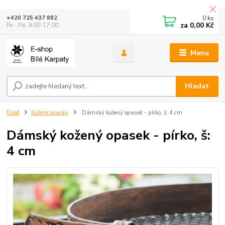
0
ks
+420 725 437 882
za
0,00 Kč
Po - Pá: 9:00-17:00
Menu
Hledat
Úvod
Kožené opasky
Dámský kožený opasek - pírko, š: 4 cm
Dámský kožený opasek - pírko, š:
4 cm