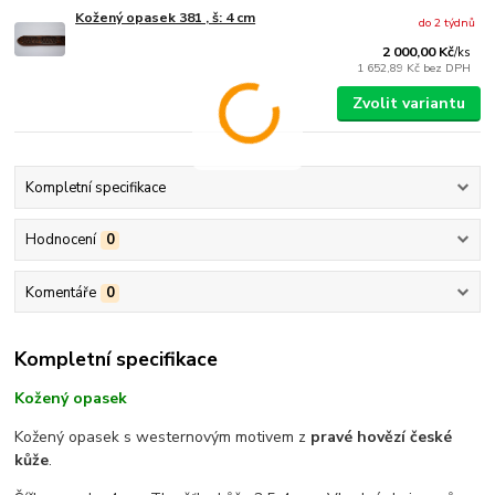
Kožený opasek 381 , š: 4 cm
do 2 týdnů
2 000,00 Kč
/
ks
1 652,89 Kč
bez DPH
Zvolit variantu
Kompletní specifikace
Hodnocení
0
Komentáře
0
Kompletní specifikace
Kožený opasek
Kožený opasek s westernovým motivem z
pravé hovězí české
kůže
.