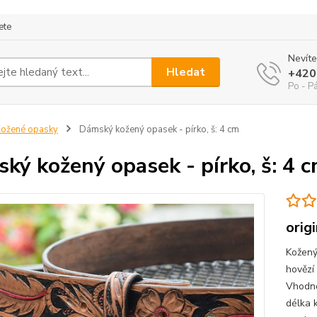
ete
Nevíte
Hledat
+420
Po - P
ožené opasky
Dámský kožený opasek - pírko, š: 4 cm
ký kožený opasek - pírko, š: 4 
orig
Kožený
hovězí
Vhodné
délka 