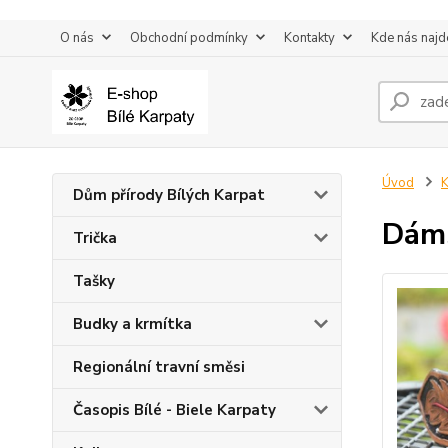
O nás
Obchodní podmínky
Kontakty
Kde nás najd
Úvod
K
Dům přírody Bílých Karpat
Dáms
Trička
Tašky
Budky a krmítka
Regionální travní směsi
Časopis Bílé - Biele Karpaty