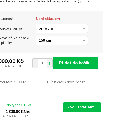
ačátkem spony a prostřední dírkou opasku...
celý popis
tupnost
Není skladem
lňková barva
ková délka opasku
 přezky
000,00 Kč
/
ks
Přidat do košíku
79,34 Kč
bez DPH
roduktu:
360002
Hlídat cenu / dostupnost
do týdne > 10 ks
Zvolit variantu
1 800,00 Kč
/
ks
1 487,60 Kč
bez DPH