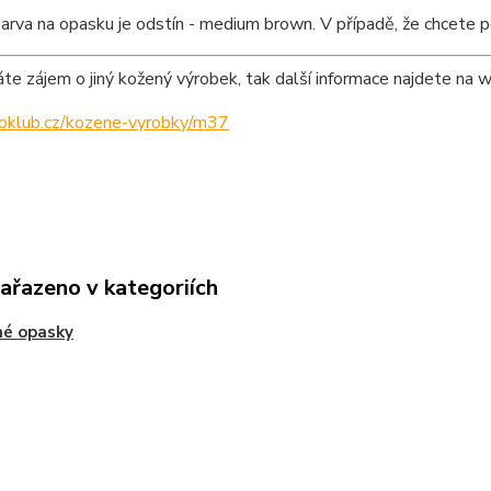
arva na opasku je odstín - medium brown. V případě, že chcete p
e zájem o jiný kožený výrobek, tak další informace najdete na 
ipoklub.cz/kozene-vyrobky/m37
zařazeno v kategoriích
né opasky