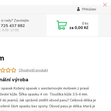
Přihlášení
 si rady? Zavolejte.
0
ks
 725 437 882
za
0,00 Kč
á: 9:00-17:00
cm
Ohodnotit produkt
inální výroba
 opasek Kožený opasek s westernovým motivem z pravé
 české kůže. Šířka opasku 4 cm. Tloušťka kůže 3,5-4 mm.
 do jeansů. Jak správně změřit obvod pasu? Celková délka je
kožené části opasku bez spony. Obvod pasu je délka, která je