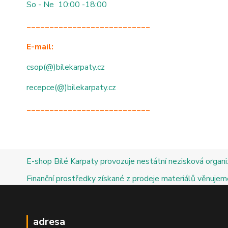
So - Ne 10:00 -18:00
___________________________
E-mail:
csop(@)bilekarpaty.cz
recepce(@)bilekarpaty.cz
___________________________
E-shop Bílé Karpaty provozuje nestátní nezisková organ
Finanční prostředky získané z prodeje materiálů věnujeme
adresa