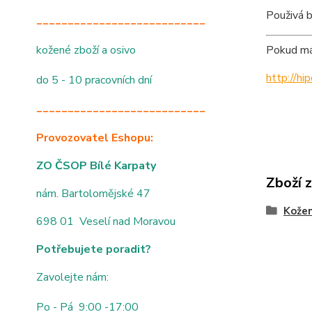
Použivá b
___________________________
kožené zboží a osivo
Pokud mát
http://h
do 5 - 10 pracovních dní
___________________________
Provozovatel Eshopu:
ZO ČSOP Bílé Karpaty
Zboží 
nám. Bartolomějské 47
Kože
698 01 Veselí nad Moravou
Potřebujete poradit?
Zavolejte nám:
Po - Pá 9:00 -17:00