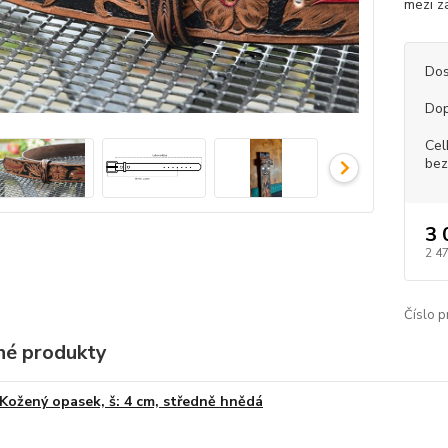
mezi z
Dos
Dop
Cel
bez
3 
2 4
Číslo p
é produkty
Kožený opasek, š: 4 cm, středně hnědá