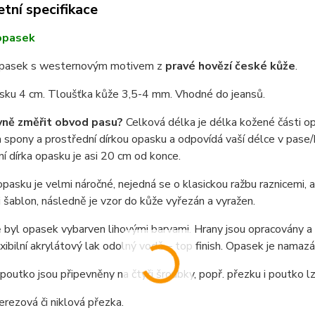
tní specifikace
opasek
pasek s westernovým motivem z
pravé hovězí české kůže
.
asku 4 cm. Tloušťka kůže 3,5-4 mm. Vhodné do jeansů.
vně změřit obvod pasu?
Celková délka je délka kožené části o
spony a prostřední dírkou opasku a odpovídá vaší délce v pase/b
í dírka opasku je asi 20 cm od konce.
pasku je velmi náročné, nejedná se o klasickou ražbu raznicemi,
i šablon, následně je vzor do kůže vyřezán a vyražen.
byl opasek vybarven lihovými barvami. Hrany jsou opracovány a n
exibilní akrylátový lak odolný vodě – top finish. Opasek je nama
poutko jsou připevněny na čtyři šroubky, popř. přezku i poutko 
nerezová či niklová přezka.