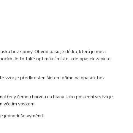
pasku bez spony. Obvod pasu je délka, která je mezi
ocích. Je to také optimální místo, kde opasek zapínat.
 ale vzor je předkreslen šídlem přímo na opasek bez
atřeny černou barvou na hrany. Jako poslední vrstva je
zán včelím voskem.
lze jednoduše vyměnit.