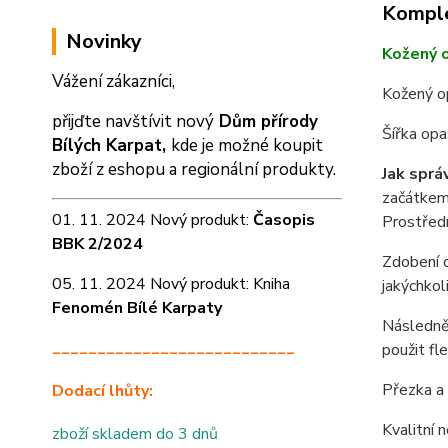
Komple
Novinky
Kožený 
Vážení zákazníci,
Kožený o
přijďte navštívit nový
Dům přírody
Šířka op
Bílých Karpat,
kde je možné koupit
zboží z eshopu a
regionální produkty.
Jak sprá
začátkem 
01. 11. 2024 Nový produkt:
Časopis
Prostředn
BBK 2/2024
Zdobení o
05. 11. 2024 Nový produkt: Kniha
jakýchkol
Fenomén Bílé Karpaty
Následně 
___________________________
použit fl
Přezka a 
Dodací lhůty:
Kvalitní 
zboží skladem do 3 dnů