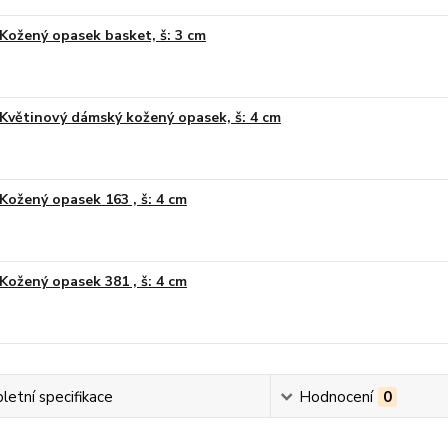
Kožený opasek basket, š: 3 cm
Květinový dámský kožený opasek, š: 4 cm
Kožený opasek 163 , š: 4 cm
Kožený opasek 381 , š: 4 cm
etní specifikace
Hodnocení
0