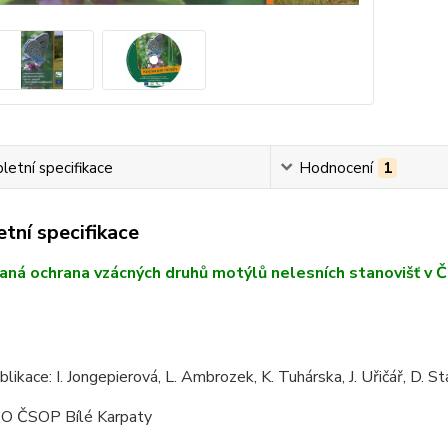
etní specifikace
Hodnocení
1
tní specifikace
aná ochrana vzácných druhů motýlů nelesních stanovišť v 
blikace: I. Jongepierová, L. Ambrozek, K. Tuhárska, J. Uřičář, D. S
ZO ČSOP Bílé Karpaty