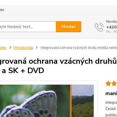
ete
Nevíte
Hledat
+420
Po - P
nihy
Přírodověda
Integrovaná ochrana vzácných druhů motýlů neles
grovaná ochrana vzácných druhů
 a SK + DVD
mani
Integr
České 
publika