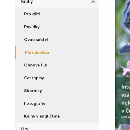
Knihy
Pro děti
Povídky
Ovocnářství
Přírodověda
Obnova luk
Cestopisy
Sborníky
Fotografie
Knihy v angličtině
Hry