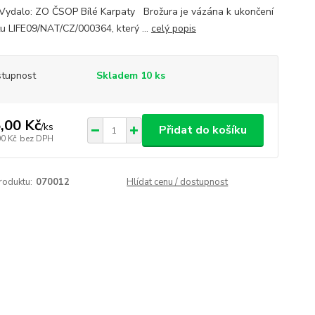
Vydalo: ZO ČSOP Bílé Karpaty Brožura je vázána k ukončení
tu LIFE09/NAT/CZ/000364, který ...
celý popis
tupnost
Skladem 10 ks
,00 Kč
/
ks
Přidat do košíku
00 Kč
bez DPH
roduktu:
070012
Hlídat cenu / dostupnost