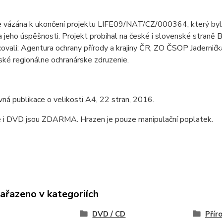
e vázána k ukončení projektu LIFE09/NAT/CZ/000364, který byl fi
a jeho úspěšnosti. Projekt probíhal na české i slovenské straně
ovali: Agentura ochrany přírody a krajiny ČR, ZO ČSOP Jaderničk
ské regionálne ochranárske zdruzenie.
ná publikace o velikosti A4, 22 stran, 2016.
e i DVD jsou ZDARMA. Hrazen je pouze manipulační poplatek.
zařazeno v kategoriích
DVD / CD
Přír