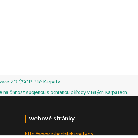
izace ZO ČSOP Bílé Karpaty.
 na činnost spojenou s ochranou přírody v Bílých Karpatech.
webové stránky
http://www.eshopbilekarpaty.cz/