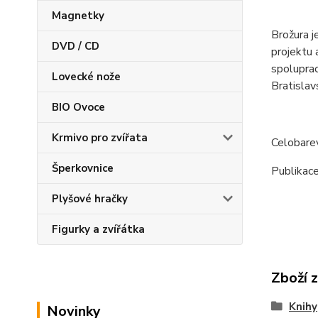
Magnetky
Brožura j
DVD / CD
projektu 
spoluprac
Lovecké nože
Bratislav
BIO Ovoce
Krmivo pro zvířata
Celobarev
Šperkovnice
Publikac
Plyšové hračky
Figurky a zvířátka
Zboží 
Knihy
Novinky