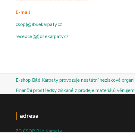
E-mail:
csop(@)bilekarpaty.cz
recepce(@)bilekarpaty.cz
___________________________
E-shop Bílé Karpaty provozuje nestátní nezisková organ
Finanční prostředky získané z prodeje materiálů věnujeme
adresa
ZO ČSOP Bílé Karpaty