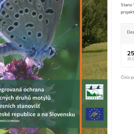
Stano 
projek
Dos
25
25,
Číslo p