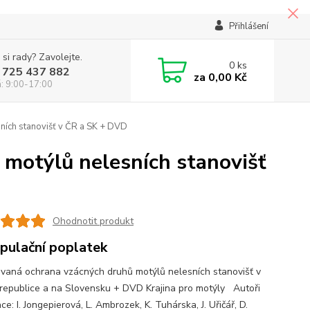
Přihlášení
 si rady? Zavolejte.
0
ks
 725 437 882
za
0,00 Kč
á: 9:00-17:00
ních stanovišť v ČR a SK + DVD
 motýlů nelesních stanovišť
Ohodnotit produkt
pulační poplatek
ovaná ochrana vzácných druhů motýlů nelesních stanovišť v
republice a na Slovensku + DVD Krajina pro motýly Autoři
ce: I. Jongepierová, L. Ambrozek, K. Tuhárska, J. Uřičář, D.