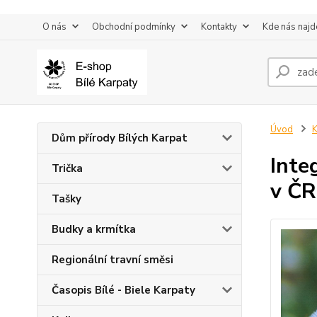
O nás
Obchodní podmínky
Kontakty
Kde nás najd
Úvod
K
Dům přírody Bílých Karpat
Inte
Trička
v ČR
Tašky
Budky a krmítka
Regionální travní směsi
Časopis Bílé - Biele Karpaty