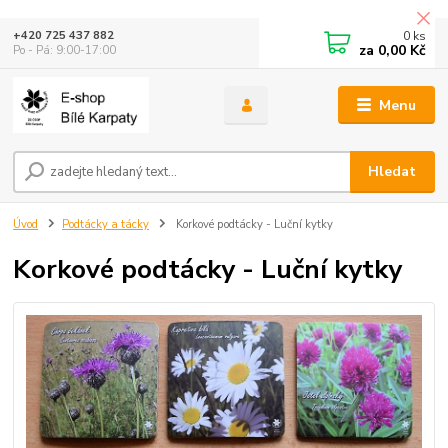
0
ks
+420 725 437 882
za
0,00 Kč
Po - Pá: 9:00-17:00
Menu
Hledat
Úvod
Podtácky a tácky
Korkové podtácky - Luční kytky
Korkové podtácky - Luční kytky