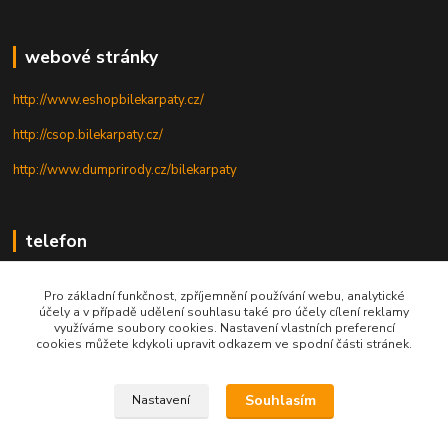
webové stránky
http://www.eshopbilekarpaty.cz/
http://csop.bilekarpaty.cz/
http://www.dumprirody.cz/bilekarpaty
telefon
+420 725 437 882
Pro základní funkčnost, zpříjemnění používání webu, analytické
účely a v případě udělení souhlasu také pro účely cílení reklamy
+420 727 880 789
využíváme soubory cookies. Nastavení vlastních preferencí
cookies můžete kdykoli upravit odkazem ve spodní části stránek.
PO - PÁ: 9 - 17
Souhlasím
Nastavení