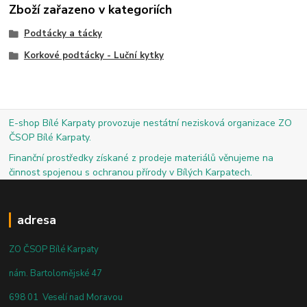
Zboží zařazeno v kategoriích
Podtácky a tácky
Korkové podtácky - Luční kytky
E-shop Bílé Karpaty provozuje nestátní nezisková organizace ZO
ČSOP Bílé Karpaty.
Finanční prostředky získané z prodeje materiálů věnujeme na
činnost spojenou s ochranou přírody v Bílých Karpatech.
adresa
ZO ČSOP Bílé Karpaty
nám. Bartolomějské 47
698 01 Veselí nad Moravou