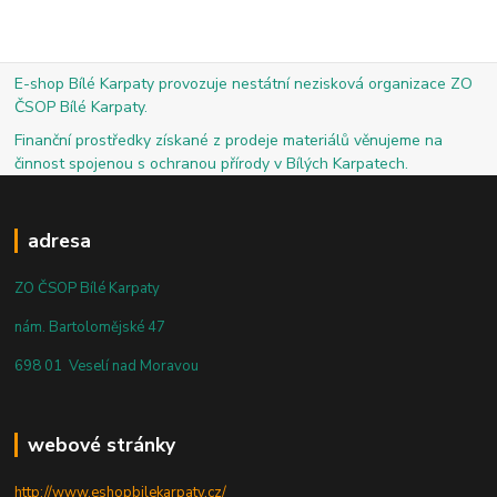
E-shop Bílé Karpaty provozuje nestátní nezisková organizace ZO
ČSOP Bílé Karpaty.
Finanční prostředky získané z prodeje materiálů věnujeme na
činnost spojenou s ochranou přírody v Bílých Karpatech.
adresa
ZO ČSOP Bílé Karpaty
nám. Bartolomějské 47
698 01 Veselí nad Moravou
webové stránky
http://www.eshopbilekarpaty.cz/