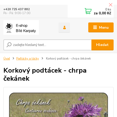
0
ks
+420 725 437 882
za
0,00 Kč
Po - Pá: 9:00-17:00
Menu
Hledat
Úvod
Podtácky a tácky
Korkový podtácek - chrpa čekánek
Korkový podtácek - chrpa
čekánek