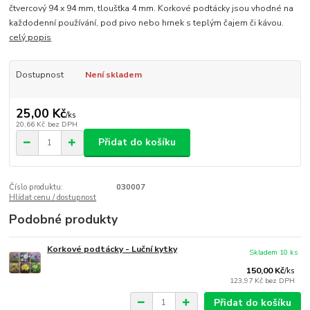
čtvercový 94 x 94 mm, tloušťka 4 mm. Korkové podtácky jsou vhodné na
každodenní používání, pod pivo nebo hrnek s teplým čajem či kávou.
celý popis
Dostupnost
Není skladem
25,00 Kč
/
ks
20,66 Kč
bez DPH
Přidat do košíku
Číslo produktu:
030007
Hlídat cenu / dostupnost
Podobné produkty
Korkové podtácky - Luční kytky
Skladem 10 ks
150,00 Kč
/
ks
123,97 Kč
bez DPH
Přidat do košíku