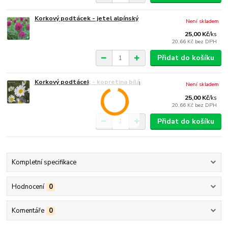
Korkový podtácek - jetel alpínský
Není skladem
25,00 Kč
/
ks
20,66 Kč
bez DPH
Přidat do košíku
Korkový podtácek - kopretina bílá
Není skladem
25,00 Kč
/
ks
20,66 Kč
bez DPH
Přidat do košíku
Kompletní specifikace
Hodnocení
0
Komentáře
0