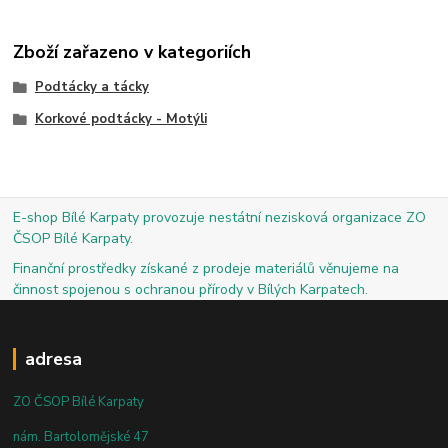
Zboží zařazeno v kategoriích
Podtácky a tácky
Korkové podtácky - Motýli
E-shop Bílé Karpaty provozuje nestátní nezisková organizace ZO
ČSOP Bílé Karpaty.
Finanční prostředky získané z prodeje materiálů věnujeme na
činnost spojenou s ochranou přírody v Bílých Karpatech.
adresa
ZO ČSOP Bílé Karpaty
nám. Bartolomějské 47