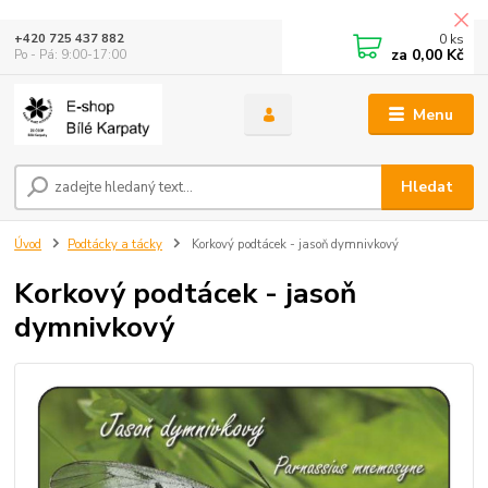
0
ks
+420 725 437 882
za
0,00 Kč
Po - Pá: 9:00-17:00
Menu
Hledat
Úvod
Podtácky a tácky
Korkový podtácek - jasoň dymnivkový
Korkový podtácek - jasoň
dymnivkový