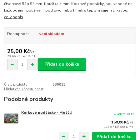
čtvercový 94 x 94 mm, tloušťka 4 mm. Korkové podtácky jsou vhodné na
každodenní používání, pod pivo nebo hrnek s teplým čajem či kávou.
celý popis
Dostupnost
Není skladem
25,00 Kč
/
ks
20,66 Kč
bez DPH
Přidat do košíku
Číslo produktu:
030013
Hlídat cenu / dostupnost
Podobné produkty
Korkové podtácky - Motýli
Skladem 10 ks
150,00 Kč
/
ks
123,97 Kč
bez DPH
Přidat do košíku