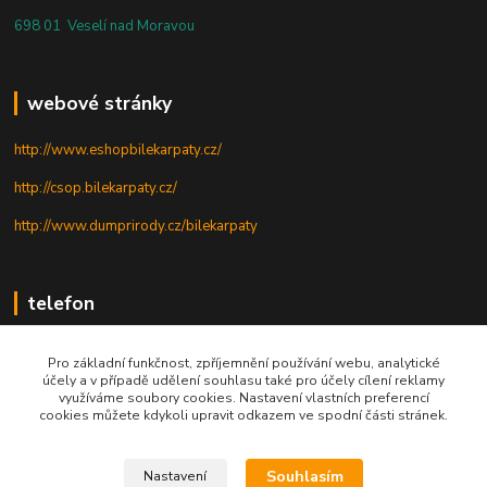
698 01 Veselí nad Moravou
webové stránky
http://www.eshopbilekarpaty.cz/
http://csop.bilekarpaty.cz/
http://www.dumprirody.cz/bilekarpaty
telefon
+420 725 437 882
Pro základní funkčnost, zpříjemnění používání webu, analytické
účely a v případě udělení souhlasu také pro účely cílení reklamy
+420 727 880 789
využíváme soubory cookies. Nastavení vlastních preferencí
cookies můžete kdykoli upravit odkazem ve spodní části stránek.
PO - PÁ: 9 - 17
Souhlasím
Nastavení