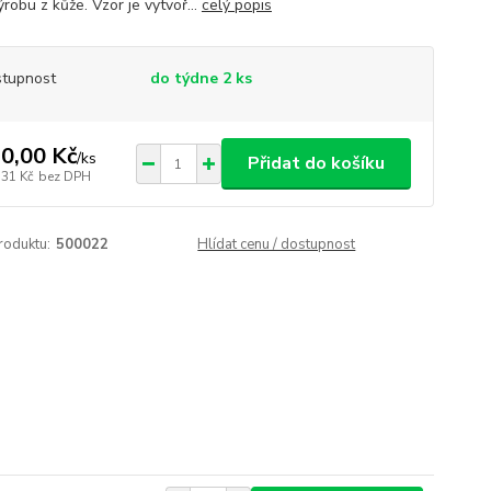
ýrobu z kůže. Vzor je vytvoř...
celý popis
tupnost
do týdne 2 ks
0,00 Kč
/
ks
Přidat do košíku
,31 Kč
bez DPH
roduktu:
500022
Hlídat cenu / dostupnost