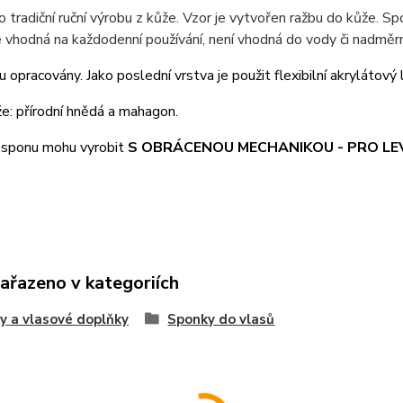
o tradiční ruční výrobu z kůže. Vzor je vytvořen ražbu do kůže. S
 vhodná na každodenní používání, není vhodná do vody či nadměrn
u opracovány. Jako poslední vrstva je použit flexibilní akrylátový 
e: přírodní hnědá a mahagon.
i sponu mohu vyrobit
S OBRÁCENOU MECHANIKOU - PRO LE
zařazeno v kategoriích
y a vlasové doplňky
Sponky do vlasů