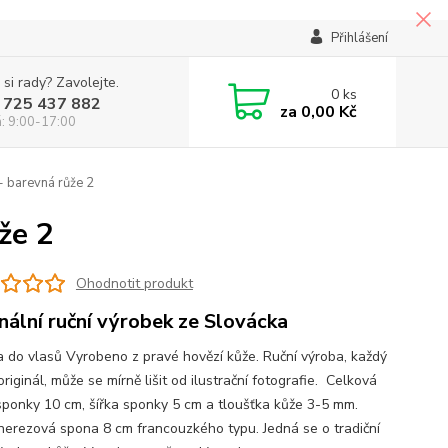
Přihlášení
 si rady? Zavolejte.
0
ks
 725 437 882
za
0,00 Kč
á: 9:00-17:00
 barevná růže 2
že 2
Ohodnotit produkt
inální ruční výrobek ze Slovácka
 do vlasů Vyrobeno z pravé hovězí kůže. Ruční výroba, každý
originál, může se mírně lišit od ilustrační fotografie. Celková
sponky 10 cm, šířka sponky 5 cm a tloušťka kůže 3-5 mm.
nerezová spona 8 cm francouzkého typu. Jedná se o tradiční