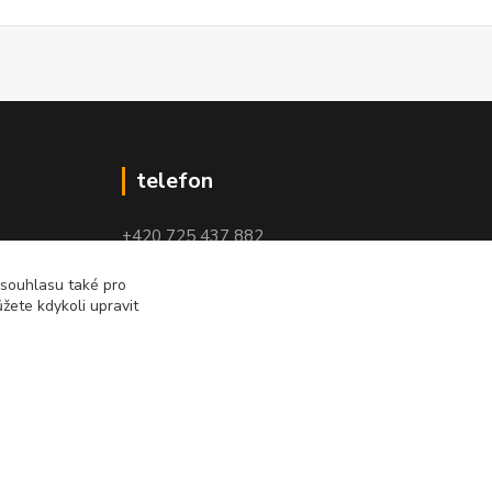
telefon
+420 725 437 882
+420 727 880 789
 souhlasu také pro
žete kdykoli upravit
PO - PÁ: 9 - 17
Vytvořeno na
Eshop-rychle.cz