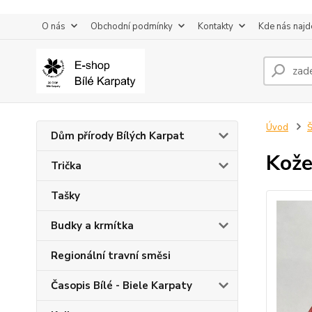
O nás
Obchodní podmínky
Kontakty
Kde nás najd
Úvod
Š
Dům přírody Bílých Karpat
Kože
Trička
Tašky
Budky a krmítka
Regionální travní směsi
Časopis Bílé - Biele Karpaty