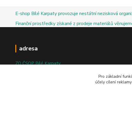
E-shop Bílé Karpaty provozuje nestátní nezisková organ
Finanční prostředky získané z prodeje materiálů věnujeme
adresa
ZO ČSOP Bílé Karpaty
nám. Bartolomějské 47
Pro základní funk
účely cílení reklam
698 01 Veselí nad Moravou
© 2025; ZO ČSOP Bílé Karpaty