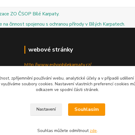
izace ZO ČSOP Bílé Karpaty.
 na činnost spojenou s ochranou přírody v Bílých Karpatech.
webové stránky
http://www.eshopbilekarpaty.cz/
http://csop.bilekarpaty.cz/
čnost, zpříjemnění používání webu, analytické účely a v případě udělení
y využíváme soubory cookies. Nastavení vlastních preferencí cookies mů
http://www.dumprirody.cz/bilekarpaty
odkazem ve spodní části stránek.
Souhlasím
Nastavení
Souhlas můžete odmítnout
zde
.