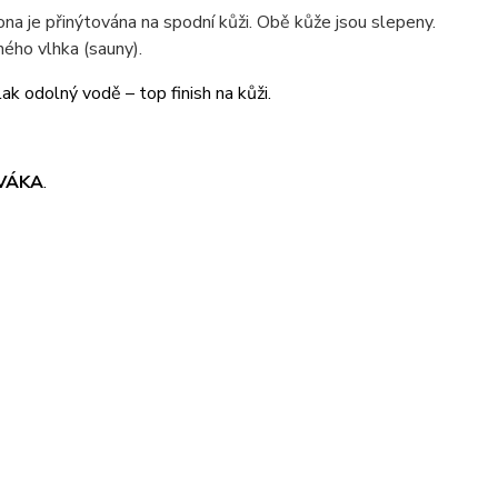
pona je přinýtována na spodní kůži. Obě kůže jsou slepeny.
ého vlhka (sauny).
lak odolný vodě – top finish na kůži.
VÁKA
.