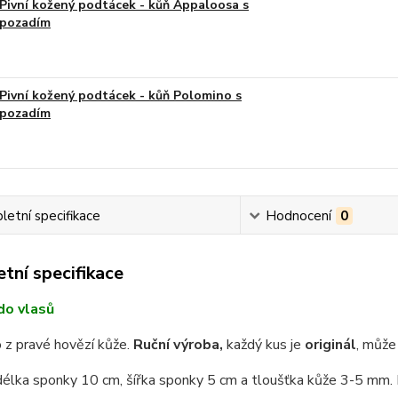
Pivní kožený podtácek - kůň Appaloosa s
pozadím
Pivní kožený podtácek - kůň Polomino s
pozadím
etní specifikace
Hodnocení
0
tní specifikace
do vlasů
 z pravé hovězí kůže.
Ruční výroba,
každý kus je
originál
, může 
délka sponky 10 cm, šířka sponky 5 cm a tloušťka kůže 3-5 mm.