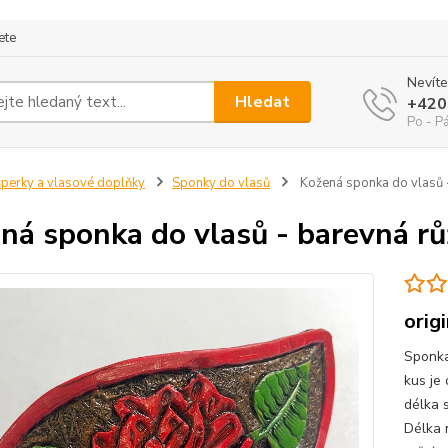
ete
Nevíte
Hledat
+420
Po - P
perky a vlasové doplňky
Sponky do vlasů
Kožená sponka do vlasů -
ná sponka do vlasů - barevná rů
orig
Sponka
kus je 
délka 
Délka 