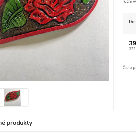
ruční v
Dos
39
322
Číslo p
é produkty