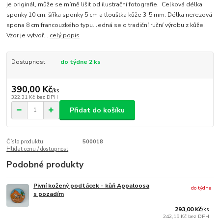
je originál, může se mírně lišit od ilustrační fotografie. Celková délka
sponky 10 cm, šířka sponky 5 cm a tloušťka kůže 3-5 mm. Délka nerezová
spona 8 cm francouzkého typu. Jedná se o tradiční ruční výrobu z kůže.
Vzor je vytvoř...
celý popis
Dostupnost
do týdne 2 ks
390,00 Kč
/
ks
322,31 Kč
bez DPH
Přidat do košíku
Číslo produktu:
500018
Hlídat cenu / dostupnost
Podobné produkty
Pivní kožený podtácek - kůň Appaloosa
do týdne
s pozadím
293,00 Kč
/
ks
242,15 Kč
bez DPH