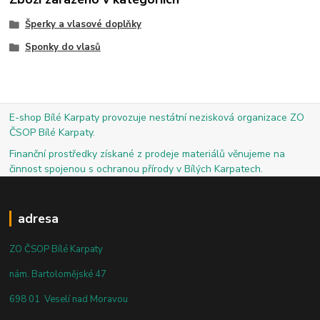
Šperky a vlasové doplňky
Sponky do vlasů
E-shop Bílé Karpaty provozuje nestátní nezisková organizace ZO
ČSOP Bílé Karpaty.
Finanční prostředky získané z prodeje materiálů věnujeme na
činnost spojenou s ochranou přírody v Bílých Karpatech.
adresa
ZO ČSOP Bílé Karpaty
nám. Bartolomějské 47
698 01 Veselí nad Moravou