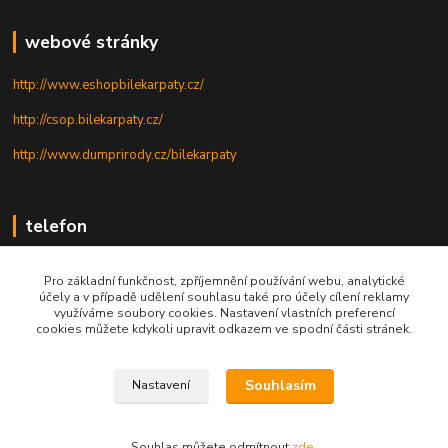
webové stránky
http://www.eshopbilekarpaty.cz/
http://csop.bilekarpaty.cz/
http://www.dumprirody.cz/bilekarpaty
telefon
+420 725 437 882
Pro základní funkčnost, zpříjemnění používání webu, analytické
účely a v případě udělení souhlasu také pro účely cílení reklamy
+420 727 880 789
využíváme soubory cookies. Nastavení vlastních preferencí
cookies můžete kdykoli upravit odkazem ve spodní části stránek.
PO - PÁ: 9 - 17
Souhlasím
Nastavení
© 2025; ZO ČSOP Bílé Karpaty
Souhlas můžete odmítnout
zde
.