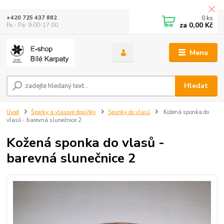
0
ks
+420 725 437 882
za
0,00 Kč
Po - Pá: 9:00-17:00
Menu
Hledat
Úvod
Šperky a vlasové doplňky
Sponky do vlasů
Kožená sponka do
vlasů - barevná slunečnice 2
Kožená sponka do vlasů -
barevná slunečnice 2