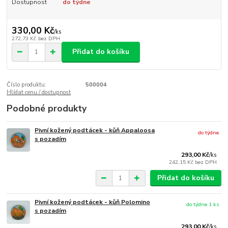
Dostupnost
do týdne
330,00 Kč
/
ks
272,73 Kč
bez DPH
Přidat do košíku
Číslo produktu:
500004
Hlídat cenu / dostupnost
Podobné produkty
Pivní kožený podtácek - kůň Appaloosa
do týdne
s pozadím
293,00 Kč
/
ks
242,15 Kč
bez DPH
Přidat do košíku
Pivní kožený podtácek - kůň Polomino
do týdne 1 ks
s pozadím
293,00 Kč
/
ks