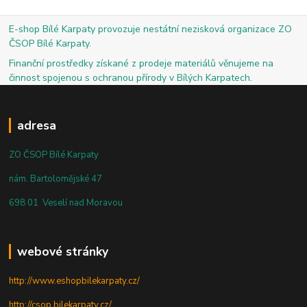
E-shop Bílé Karpaty provozuje nestátní nezisková organizace ZO
ČSOP Bílé Karpaty.
Finanční prostředky získané z prodeje materiálů věnujeme na
činnost spojenou s ochranou přírody v Bílých Karpatech.
adresa
ZO ČSOP Bílé Karpaty
nám. Bartolomějské 47
698 01 Veselí nad Moravou
webové stránky
http://www.eshopbilekarpaty.cz/
http://csop.bilekarpaty.cz/