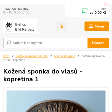
0
ks
+420 725 437 882
za
0,00 Kč
Po - Pá: 9:00-17:00
Menu
Hledat
Úvod
Šperky a vlasové doplňky
Sponky do vlasů
Kožená sponka do
vlasů - kopretina 1
Kožená sponka do vlasů -
kopretina 1