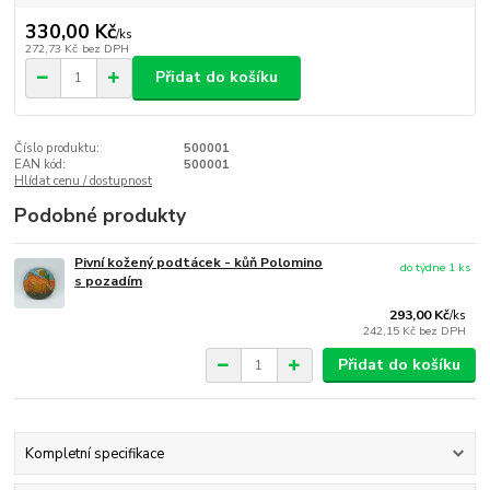
330,00 Kč
/
ks
272,73 Kč
bez DPH
Přidat do košíku
Číslo produktu:
500001
EAN kód:
500001
Hlídat cenu / dostupnost
Podobné produkty
Pivní kožený podtácek - kůň Polomino
do týdne 1 ks
s pozadím
293,00 Kč
/
ks
242,15 Kč
bez DPH
Přidat do košíku
Kompletní specifikace