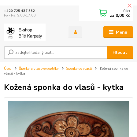
0
ks
+420 725 437 882
za
0,00 Kč
Po - Pá: 9:00-17:00
Menu
Hledat
Úvod
Šperky a vlasové doplňky
Sponky do vlasů
Kožená sponka do
vlasů - kytka
Kožená sponka do vlasů - kytka