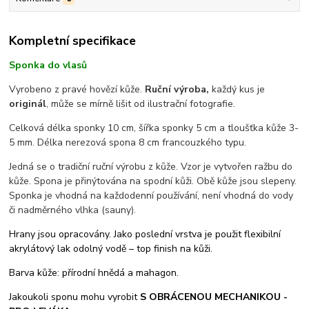
Kompletní specifikace
Sponka do vlasů
Vyrobeno z pravé hovězí kůže.
Ruční výroba,
každý kus je
originál
, může se mírně lišit od ilustrační fotografie.
Celková délka sponky 10 cm, šířka sponky 5 cm a tloušťka kůže 3-
5 mm. Délka nerezová spona 8 cm francouzkého typu.
Jedná se o tradiční ruční výrobu z kůže. Vzor je vytvořen ražbu do
kůže. Spona je přinýtována na spodní kůži. Obě kůže jsou slepeny.
Sponka je vhodná na každodenní používání, není vhodná do vody
či nadměrného vlhka (sauny).
Hrany jsou opracovány. Jako poslední vrstva je použit flexibilní
akrylátový lak odolný vodě – top finish na kůži.
Barva kůže: přírodní hnědá a mahagon.
Jakoukoli sponu mohu vyrobit
S OBRÁCENOU MECHANIKOU -