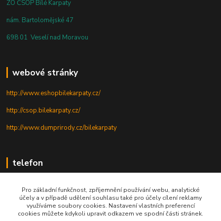
ZO ČSOP Bílé Karpaty
nám. Bartolomějské 47
698 01 Veselí nad Moravou
webové stránky
http://www.eshopbilekarpaty.cz/
http://csop.bilekarpaty.cz/
http://www.dumprirody.cz/bilekarpaty
telefon
+420 725 437 882
Pro základní funkčnost, zpříjemnění používání webu, analytické
účely a v případě udělení souhlasu také pro účely cílení reklamy
+420 727 880 789
využíváme soubory cookies. Nastavení vlastních preferencí
cookies můžete kdykoli upravit odkazem ve spodní části stránek.
PO - PÁ: 9 - 17