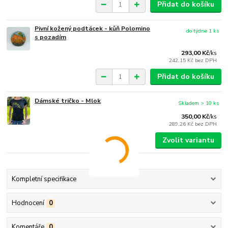
Přidat do košíku
Pivní kožený podtácek - kůň Polomino
do týdne 1 ks
s pozadím
293,00 Kč
/
ks
242,15 Kč
bez DPH
Přidat do košíku
Dámské tričko - Mlok
Skladem > 10 ks
350,00 Kč
/
ks
289,26 Kč
bez DPH
Zvolit variantu
Kompletní specifikace
Hodnocení
0
Komentáře
0