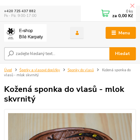
0
ks
+420 725 437 882
za
0,00 Kč
Po - Pá: 9:00-17:00
Menu
Hledat
Úvod
Šperky a vlasové doplňky
Sponky do vlasů
Kožená sponka do
vlasů - mlok skvrnitý
Kožená sponka do vlasů - mlok
skvrnitý