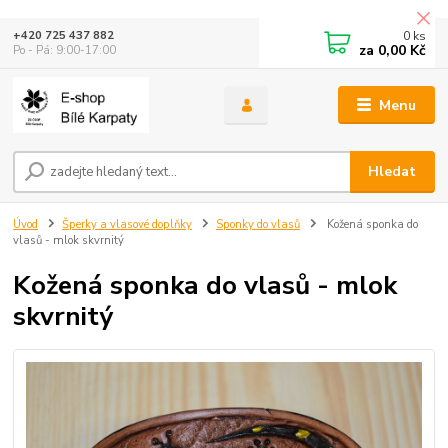
0
ks
+420 725 437 882
za
0,00 Kč
Po - Pá: 9:00-17:00
Menu
Hledat
Úvod
Šperky a vlasové doplňky
Sponky do vlasů
Kožená sponka do
vlasů - mlok skvrnitý
Kožená sponka do vlasů - mlok
skvrnitý