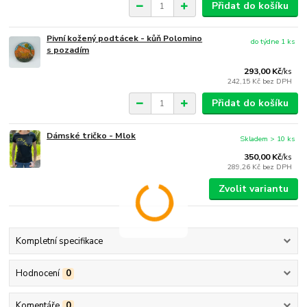
Přidat do košíku
Pivní kožený podtácek - kůň Polomino
do týdne 1 ks
s pozadím
293,00 Kč
/
ks
242,15 Kč
bez DPH
Přidat do košíku
Dámské tričko - Mlok
Skladem > 10 ks
350,00 Kč
/
ks
289,26 Kč
bez DPH
Zvolit variantu
Kompletní specifikace
Hodnocení
0
Komentáře
0