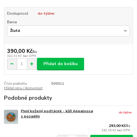
Dostupnost
do týdne
Barva
390,00 Kč
/
ks
322,31 Kč
bez DPH
Přidat do košíku
Číslo produktu:
500011
Hlídat cenu / dostupnost
Podobné produkty
Pivní kožený podtácek - kůň Appaloosa
do týdne
s pozadím
293,00 Kč
/
ks
242,15 Kč
bez DPH