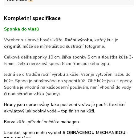
Kompletní specifikace
Sponka do vlasů
Vyrobeno z pravé hovězí kůže.
Ruční výroba,
každý kus je
originál
, může se mírně lišit od ilustrační fotografie.
Celková délka sponky 10 cm, šířka sponky 5 cm a tloušťka kůže 3-
5 mm. Délka nerezová spona 8 cm francouzkého typu.
Jedná se o tradiční ruční výrobu z kůže. Vzor je vytvořen ražbu do
kůže. Spona je přinýtována na spodní kůži. Obě kůže jsou slepeny.
Sponka je vhodná na každodenní používání, není vhodná do vody
či nadměrného vlhka (sauny).
Hrany jsou opracovány. Jako poslední vrstva je použit flexibilní
akrylátový lak odolný vodě – top finish na kůži.
Barva kůže: přírodní hnědá a mahagon.
Jakoukoli sponu mohu vyrobit
S OBRÁCENOU MECHANIKOU -