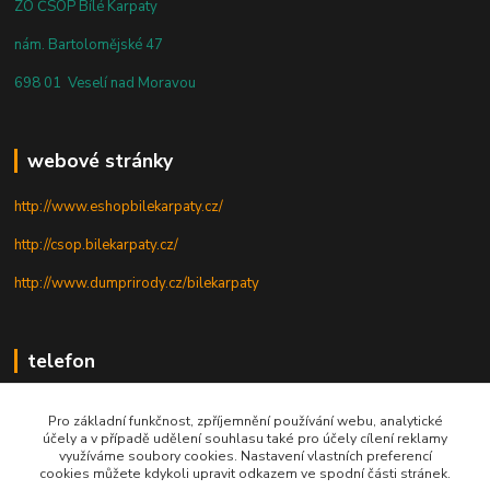
ZO ČSOP Bílé Karpaty
nám. Bartolomějské 47
698 01 Veselí nad Moravou
webové stránky
http://www.eshopbilekarpaty.cz/
http://csop.bilekarpaty.cz/
http://www.dumprirody.cz/bilekarpaty
telefon
+420 725 437 882
Pro základní funkčnost, zpříjemnění používání webu, analytické
účely a v případě udělení souhlasu také pro účely cílení reklamy
+420 727 880 789
využíváme soubory cookies. Nastavení vlastních preferencí
cookies můžete kdykoli upravit odkazem ve spodní části stránek.
PO - PÁ: 9 - 17