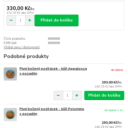
330,00 Kč
/
ks
272,73 Kč
bez DPH
Přidat do košíku
Číslo produktu:
500000
EAN kód:
500000
Hlídat cenu / dostupnost
Podobné produkty
Pivní kožený podtácek - kůň Appaloosa
do týdne
s pozadím
293,00 Kč
/
ks
242,15 Kč
bez DPH
Přidat do košíku
Pivní kožený podtácek - kůň Polomino
do týdne 1 ks
s pozadím
293,00 Kč
/
ks
242,15 Kč
bez DPH