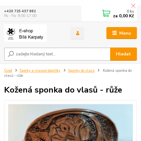
0
ks
+420 725 437 882
za
0,00 Kč
Po - Pá: 9:00-17:00
Menu
Hledat
Úvod
Šperky a vlasové doplňky
Sponky do vlasů
Kožená sponka do
vlasů - růže
Kožená sponka do vlasů - růže