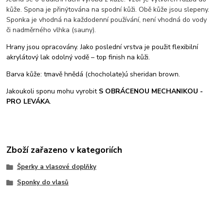
kůže. Spona je přinýtována na spodní kůži. Obě kůže jsou slepeny.
Sponka je vhodná na každodenní používání, není vhodná do vody
či nadměrného vlhka (sauny).
Hrany jsou opracovány. Jako poslední vrstva je použit flexibilní
akrylátový lak odolný vodě – top finish na kůži.
Barva kůže: tmavě hnědá (chocholate)ú sheridan brown.
Jakoukoli sponu mohu vyrobit
S OBRÁCENOU MECHANIKOU -
PRO LEVÁKA
.
Zboží zařazeno v kategoriích
Šperky a vlasové doplňky
Sponky do vlasů