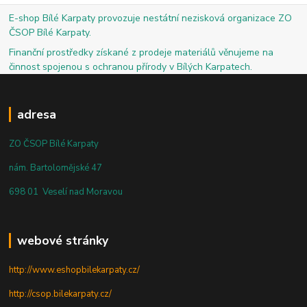
E-shop Bílé Karpaty provozuje nestátní nezisková organizace ZO
ČSOP Bílé Karpaty.
Finanční prostředky získané z prodeje materiálů věnujeme na
činnost spojenou s ochranou přírody v Bílých Karpatech.
adresa
ZO ČSOP Bílé Karpaty
nám. Bartolomějské 47
698 01 Veselí nad Moravou
webové stránky
http://www.eshopbilekarpaty.cz/
http://csop.bilekarpaty.cz/