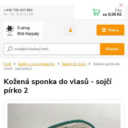
0
ks
+420 725 437 882
za
0,00 Kč
Po - Pá: 9:00-17:00
Menu
Hledat
Úvod
Šperky a vlasové doplňky
Sponky do vlasů
Kožená sponka do
vlasů - sojčí pírko 2
Kožená sponka do vlasů - sojčí
pírko 2