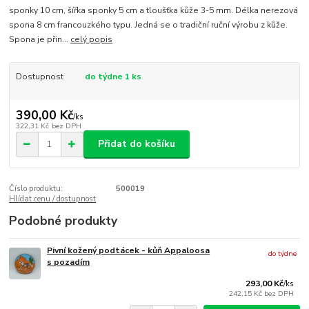
sponky 10 cm, šířka sponky 5 cm a tloušťka kůže 3-5 mm. Délka nerezová
spona 8 cm francouzkého typu. Jedná se o tradiční ruční výrobu z kůže.
Spona je přin...
celý popis
Dostupnost
do týdne 1 ks
390,00 Kč
/
ks
322,31 Kč
bez DPH
Přidat do košíku
Číslo produktu:
500019
Hlídat cenu / dostupnost
Podobné produkty
Pivní kožený podtácek - kůň Appaloosa
do týdne
s pozadím
293,00 Kč
/
ks
242,15 Kč
bez DPH