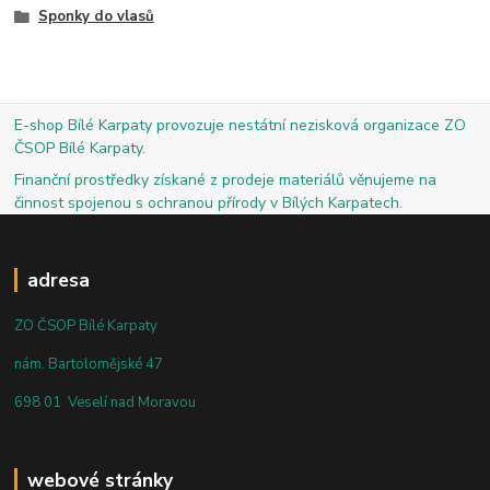
Sponky do vlasů
E-shop Bílé Karpaty provozuje nestátní nezisková organizace ZO
ČSOP Bílé Karpaty.
Finanční prostředky získané z prodeje materiálů věnujeme na
činnost spojenou s ochranou přírody v Bílých Karpatech.
adresa
ZO ČSOP Bílé Karpaty
nám. Bartolomějské 47
698 01 Veselí nad Moravou
webové stránky