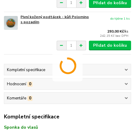
Přidat do košíku
Pivní kožený podtácek - kůň Polomino
do týdne 1 ks
s pozadím
293,00 Kč
/
ks
242,15 Kč
bez DPH
Přidat do košíku
Kompletní specifikace
Hodnocení
0
Komentáře
0
Kompletní specifikace
Sponka do vlasů