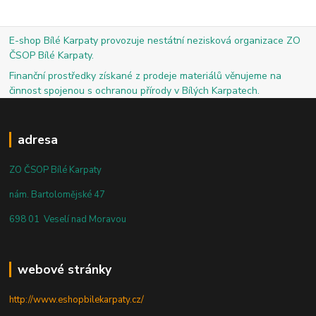
E-shop Bílé Karpaty provozuje nestátní nezisková organizace ZO
ČSOP Bílé Karpaty.
Finanční prostředky získané z prodeje materiálů věnujeme na
činnost spojenou s ochranou přírody v Bílých Karpatech.
adresa
ZO ČSOP Bílé Karpaty
nám. Bartolomějské 47
698 01 Veselí nad Moravou
webové stránky
http://www.eshopbilekarpaty.cz/