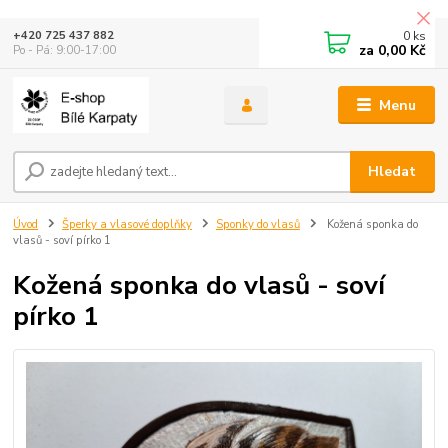
0
ks
+420 725 437 882
za
0,00 Kč
Po - Pá: 9:00-17:00
Menu
Hledat
Úvod
Šperky a vlasové doplňky
Sponky do vlasů
Kožená sponka do
vlasů - soví pírko 1
Kožená sponka do vlasů - soví
pírko 1