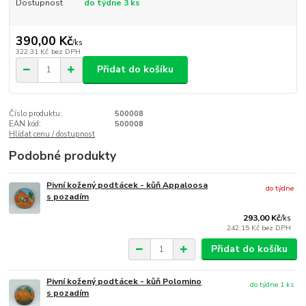
Dostupnost
do týdne 3 ks
390,00 Kč
/
ks
322,31 Kč
bez DPH
Přidat do košíku
Číslo produktu:
500008
EAN kód:
500008
Hlídat cenu / dostupnost
Podobné produkty
Pivní kožený podtácek - kůň Appaloosa
do týdne
s pozadím
293,00 Kč
/
ks
242,15 Kč
bez DPH
Přidat do košíku
Pivní kožený podtácek - kůň Polomino
do týdne 1 ks
s pozadím