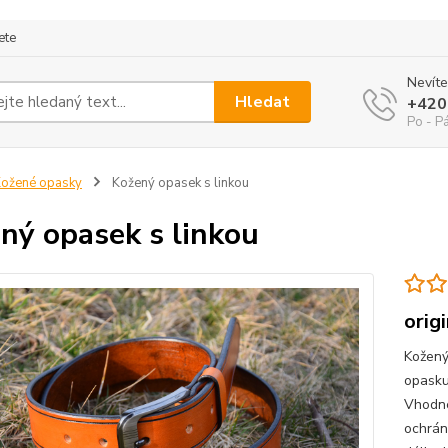
ete
Nevíte
Hledat
+420
Po - P
ožené opasky
Kožený opasek s linkou
ný opasek s linkou
orig
Kožený
opasku
Vhodné
ochrán