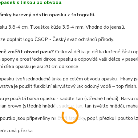
pasek s linkou po obvodu.
mky barevný odstín opasku z fotografií.
asku 3,8-4 cm. Tloušťka kůže 3,5-4 mm. Vhodné do jeansů.
lze doplnit logo ČSOP - Český svaz ochránců přírody.
vně změřit obvod pasu?
Celková délka je délka kožené části o
spony a prostřední dírkou opasku a odpovídá vaší délce v pase/b
í dírka opasku je asi 20 cm od konce.
pasku tvoří jednoduchá linka po celém obvodu opasku. Hrany jso
vrstva je použit flexibilní akrylátový lak odolný vodě – top fini
u je použitá barva opasku - saddle tan (středně hnědá). Barvu n
rian brown (středně hnědá), saddle tan, tan (světle hnědá), mah
poutko jsou připevněny na čtyři šroubky, popř. přezku i poutko 
nerezová přezka.