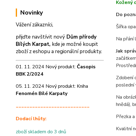
Kožený o
Novinky
Do pozná
Vážení zákazníci,
Šířka op
přijďte navštívit nový
Dům přírody
Na přání 
Bílých Karpat,
kde je možné koupit
Jak sprá
zboží z eshopu a
regionální produkty.
začátkem 
Prostředn
01. 11. 2024 Nový produkt:
Časopis
BBK 2/2024
Zdobení o
poslední 
05. 11. 2024 Nový produkt: Kniha
Fenomén Bílé Karpaty
Na obrázk
hnědá), b
___________________________
Přezka a 
Dodací lhůty:
Kvalitní 
zboží skladem do 3 dnů