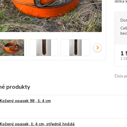
délka 
Dos
Cel
bez
1 
1 2
Číslo p
é produkty
Kožený opasek 98 , š: 4 cm
Kožený opasek, š: 4 cm, středně hnědá