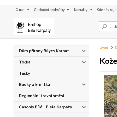
O nás
Obchodní podmínky
Kontakty
Kde nás najd
Úvod
K
Dům přírody Bílých Karpat
Kože
Trička
Tašky
Budky a krmítka
Regionální travní směsi
Časopis Bílé - Biele Karpaty