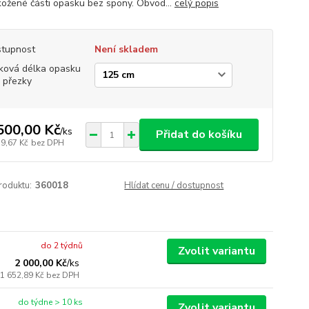
kožené části opasku bez spony. Obvod...
celý popis
tupnost
Není skladem
ková délka opasku
 přezky
500,00 Kč
/
ks
Přidat do košíku
39,67 Kč
bez DPH
roduktu:
360018
Hlídat cenu / dostupnost
do 2 týdnů
Zvolit variantu
2 000,00 Kč
/
ks
1 652,89 Kč
bez DPH
do týdne > 10 ks
Zvolit variantu