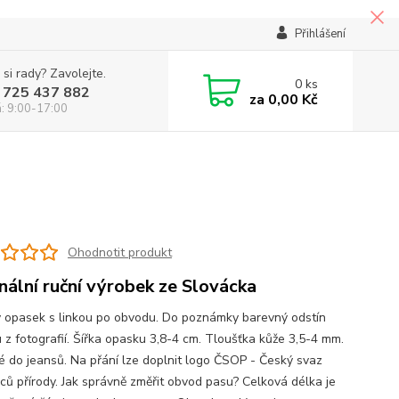
Přihlášení
 si rady? Zavolejte.
0
ks
 725 437 882
za
0,00 Kč
á: 9:00-17:00
Ohodnotit produkt
inální ruční výrobek ze Slovácka
 opasek s linkou po obvodu. Do poznámky barevný odstín
 z fotografií. Šířka opasku 3,8-4 cm. Tloušťka kůže 3,5-4 mm.
 do jeansů. Na přání lze doplnit logo ČSOP - Český svaz
ců přírody. Jak správně změřit obvod pasu? Celková délka je