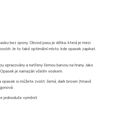
pasku bez spony. Obvod pasu je délka, která je mezi
ocích. Je to také optimální místo, kde opasek zapínat.
u opracovány a natřeny černou barvou na hrany. Jako
sh. Opasek je namazán včelím voskem.
a opasek si můžete zvolit: černá, dark brown (tmavě
agonová.
lze jednoduše vyměnit.