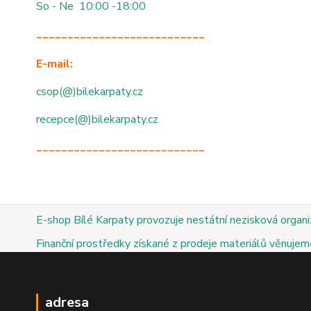
So - Ne 10:00 -18:00
___________________________
E-mail:
csop(@)bilekarpaty.cz
recepce(@)bilekarpaty.cz
___________________________
E-shop Bílé Karpaty provozuje nestátní nezisková organ
Finanční prostředky získané z prodeje materiálů věnujeme
adresa