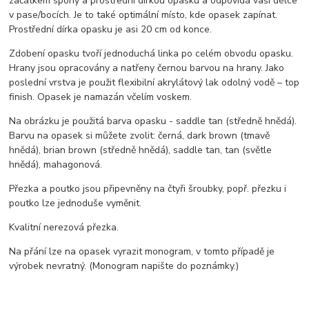
začátkem spony a prostřední dírkou opasku a odpovídá vaší délce
v pase/bocích. Je to také optimální místo, kde opasek zapínat.
Prostřední dírka opasku je asi 20 cm od konce.
Zdobení opasku tvoří jednoduchá linka po celém obvodu opasku.
Hrany jsou opracovány a natřeny černou barvou na hrany. Jako
poslední vrstva je použit flexibilní akrylátový lak odolný vodě – top
finish. Opasek je namazán včelím voskem.
Na obrázku je použitá barva opasku - saddle tan (středně hnědá).
Barvu na opasek si můžete zvolit: černá, dark brown (tmavě
hnědá), brian brown (středně hnědá), saddle tan, tan (světle
hnědá), mahagonová.
Přezka a poutko jsou připevněny na čtyři šroubky, popř. přezku i
poutko lze jednoduše vyměnit.
Kvalitní nerezová přezka.
Na přání lze na opasek vyrazit monogram, v tomto případě je
výrobek nevratný. (Monogram napište do poznámky.)