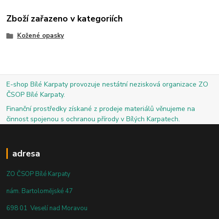
Zboží zařazeno v kategoriích
Kožené opasky
E-shop Bílé Karpaty provozuje nestátní nezisková organizace ZO
ČSOP Bílé Karpaty.
Finanční prostředky získané z prodeje materiálů věnujeme na
činnost spojenou s ochranou přírody v Bílých Karpatech.
adresa
ZO ČSOP Bílé Karpaty
nám. Bartolomějské 47
698 01 Veselí nad Moravou