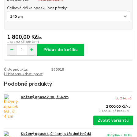
Celková délka opasku bez přezky
1 800,00 Kč
/
ks
1 487,60 Kč
bez DPH
Přidat do košíku
Číslo produktu:
360018
Hlídat cenu / dostupnost
Podobné produkty
Kožený opasek 98 , š: 4 cm
do 2 týdnů
2 000,00 Kč
/
ks
1 652,89 Kč
bez DPH
Zvolit variantu
Kožený opasek, š: 4 cm, středně hnědá
do týdne > 10 ks