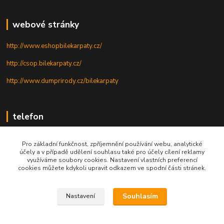
webové stránky
http://www.eshopbilekarpaty.cz/
http://csop.bilekarpaty.cz/
http://www.dumprirody.cz/bilekarpaty
telefon
+420 725 437 882
Pro základní funkčnost, zpříjemnění používání webu, analytické
účely a v případě udělení souhlasu také pro účely cílení reklamy
+420 727 880 789
využíváme soubory cookies. Nastavení vlastních preferencí
cookies můžete kdykoli upravit odkazem ve spodní části stránek.
PO - PÁ: 9 - 17
Souhlasím
Nastavení
© 2025; ZO ČSOP Bílé Karpaty