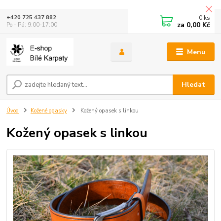
0
ks
+420 725 437 882
za
0,00 Kč
Po - Pá: 9:00-17:00
Menu
Hledat
Úvod
Kožené opasky
Kožený opasek s linkou
Kožený opasek s linkou