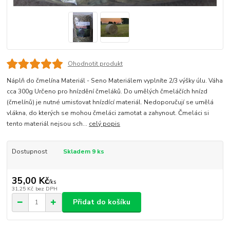
Ohodnotit produkt
Náplň do čmelína Materiál - Seno Materiálem vyplníte 2/3 výšky úlu. Váha
cca 300g Určeno pro hnízdění čmeláků. Do umělých čmeláčích hnízd
(čmelínů) je nutné umisťovat hnízdící materiál. Nedoporučují se umělá
vlákna, do kterých se mohou čmeláci zamotat a zahynout. Čmeláci si
tento materiál nejsou sch...
celý popis
Dostupnost
Skladem 9 ks
35,00 Kč
/
ks
31,25 Kč
bez DPH
Přidat do košíku