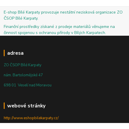
E-shop Bílé Karpaty provozuje nestátní nezisková organizace ZO
ČSOP Bílé Karpaty.
Finanční prostředky získané z prodeje materiálů věnujeme na
činnost spojenou s ochranou přírody v Bílých Karpatech.
adresa
ZO ČSOP Bílé Karpaty
nám. Bartolomějské 47
698 01 Veselí nad Moravou
webové stránky
http://www.eshopbilekarpaty.cz/
http://csop.bilekarpaty.cz/