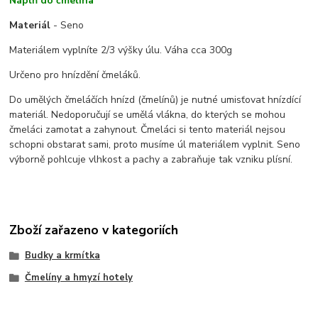
Náplň do čmelína
Materiál
- Seno
Materiálem vyplníte 2/3 výšky úlu. Váha cca 300g
Určeno pro hnízdění čmeláků.
Do umělých čmeláčích hnízd (čmelínů) je nutné umisťovat hnízdící
materiál. Nedoporučují se umělá vlákna, do kterých se mohou
čmeláci zamotat a zahynout. Čmeláci si tento materiál nejsou
schopni obstarat sami, proto musíme úl materiálem vyplnit. Seno
výborně pohlcuje vlhkost a pachy a zabraňuje tak vzniku plísní.
Zboží zařazeno v kategoriích
Budky a krmítka
Čmelíny a hmyzí hotely