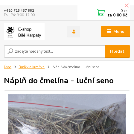
0
ks
+420 725 437 882
za
0,00 Kč
Po - Pá: 9:00-17:00
Menu
Hledat
Úvod
Budky a krmítka
Náplň do čmelína - luční seno
Náplň do čmelína - luční seno