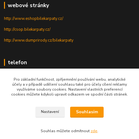
webové stránky
http://www.eshopbilekarpaty.cz/
http://csop.bilekarpaty.cz/
http://www.dumprirody.cz/bilekarpaty
telefon
+420 725 437 882
Pro základní funkčnost, zpříjemnění používání webu, analytické
účely a v případě udělení souhlasu také pro účely cílení reklamy
+420 727 880 789
využíváme soubory cookies. Nastavení vlastních preferencí
cookies můžete kdykoli upravit odkazem ve spodní části stránek.
PO - PÁ: 9 - 17
Souhlasím
Nastavení
© 2025; ZO ČSOP Bílé Karpaty
Souhlas můžete odmítnout
zde
.
Vytvořeno na
Eshop-rychle.cz