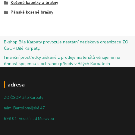
Kožené kabelky a brašny
Pánské kožené brašny
E-shop Bílé Karpaty provozuje nestátní nezisková organizace ZO
ČSOP Bílé Karpaty.
Finanční prostředky získané z prodeje materiálů věnujeme na
činnost spojenou s ochranou přírody v Bílých Karpatech.
adresa
ZO ČSOP Bílé Karpaty
nám. Bartolomějské 47
698 01 Veselí nad Moravou