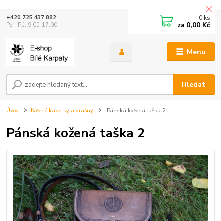
0
ks
+420 725 437 882
za
0,00 Kč
Po - Pá: 9:00-17:00
Menu
Hledat
Úvod
Kožené kabelky a brašny
Pánská kožená taška 2
Pánská kožená taška 2