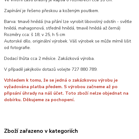
Zapínání je řešeno přeskou a koženým poutkem.
Barva: tmavě hnědá (na přání lze vyrobit libovolný odstín - světle
hnědá, mahagonová, středně hnědá, tmavě hnědá až černá)
Rozměry cca: š 18, v 25, h 5 cm
Autorské dílo, originální výrobek. Váš výrobek se může mírně lišit
od fotografie.
Dodací lhůta cca 2 měsíce. Zakázková výroba.
V případě jakýkoliv dotazů volejte 727 880 789.
Vzhledem k tomu, že se jedná o zakázkovou výrobu je
vyžadována platba předem. S výrobou začneme až po
připsání úhrady na náš účet. Toto zboží nelze objednat na
dobírku. Děkujeme za pochopení.
Zboží zařazeno v kategoriích