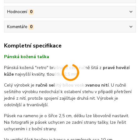
Hodnocení
0
Komentáře
0
Kompletní specifikace
Pánská kožená taška
Pánská kožená "retro" brašna je celá ručně šitá z
pravé hovězí
kůže
najvyšší kvality, tloušťka 2,5 mm
Celý výrobek je
ručně sešitý bílou voskovanou nití
. U ručně
sešitého výrobku nedochází k oslabení stehu v případě přetržení
jedné z nití, protože spojení zajišťuje druhá nit. Výrobek je
odolnější a trvanlivější.
Pásek na rameno je o šířce 2,5 cm, délku lze libovolně nastavit.
Na fotografii je pásek uchycen ze zadní strany tašky, lze řešit
uchycením i z boční strany.
Ve vnitřní části brašny je kapsa o rozměrech cca 10 cm.