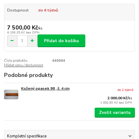
Dostupnost
do 6 týdnů
7 500,00 Kč
/
ks
6 198,35 Kč
bez DPH
Přidat do košíku
Číslo produktu:
440004
Hlídat cenu / dostupnost
Podobné produkty
Kožený opasek 98 , š: 4 cm
do 2 týdnů
2 000,00 Kč
/
ks
1 652,89 Kč
bez DPH
Zvolit variantu
Kompletní specifikace