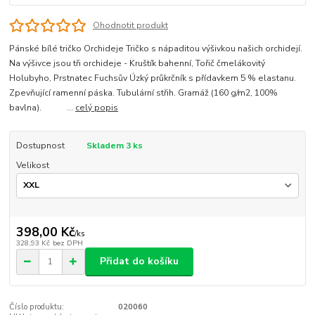
Ohodnotit produkt
Pánské bílé tričko Orchideje Tričko s nápaditou výšivkou našich orchidejí.
Na výšivce jsou tři orchideje - Kruštík bahenní, Tořič čmelákovitý
Holubyho, Prstnatec Fuchsův Úzký průkrčník s přídavkem 5 % elastanu.
Zpevňující ramenní páska. Tubulární střih. Gramáž (160 g/m2, 100%
bavlna). ...
celý popis
Dostupnost
Skladem 3 ks
Velikost
398,00 Kč
/
ks
328,93 Kč
bez DPH
Přidat do košíku
Číslo produktu:
020060