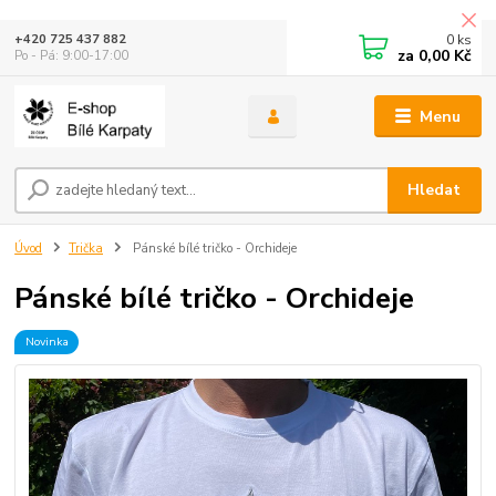
0
ks
+420 725 437 882
za
0,00 Kč
Po - Pá: 9:00-17:00
Menu
Hledat
Úvod
Trička
Pánské bílé tričko - Orchideje
Pánské bílé tričko - Orchideje
Novinka