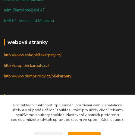
nám. Bartolomějské 47
698 01 Veselí nad Moravou
webové stránky
http://www.eshopbilekarpaty.cz/
http://csop.bilekarpaty.cz/
http://www.dumprirody.cz/bilekarpaty
telefon
Pro základní funkčnost, zpříjemnění používání webu, analytické
účely a v případě udělení souhlasu také pro účely cílení reklamy
+420 725 437 882
využíváme soubory cookies. Nastavení vlastních preferencí
cookies můžete kdykoli upravit odkazem ve spodní části stránek.
+420 727 880 789
PO - PÁ: 9 - 17