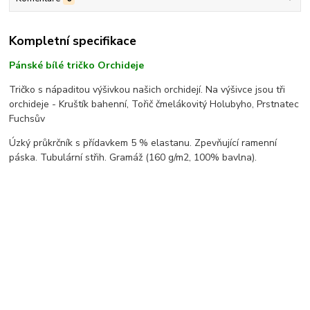
Kompletní specifikace
Pánské bílé tričko Orchideje
Tričko s nápaditou výšivkou našich orchidejí. Na výšivce jsou tři
orchideje - Kruštík bahenní, Tořič čmelákovitý Holubyho, Prstnatec
Fuchsův
Úzký průkrčník s přídavkem 5 % elastanu. Zpevňující ramenní
páska. Tubulární střih. G
ramáž (160 g/m2, 100% bavlna).