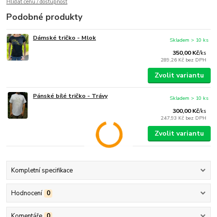
Hlídat cenu / dostupnost
Podobné produkty
Dámské tričko - Mlok
Skladem > 10 ks
350,00 Kč
/
ks
289,26 Kč
bez DPH
Zvolit variantu
Pánské bílé tričko - Trávy
Skladem > 10 ks
300,00 Kč
/
ks
247,93 Kč
bez DPH
Zvolit variantu
Kompletní specifikace
Hodnocení
0
Komentáře
0