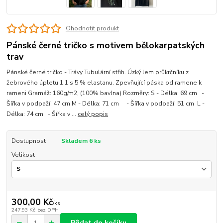
Ohodnotit produkt
Pánské černé tričko s motivem bělokarpatských
trav
Pánské černé tričko - Trávy Tubulární střih. Úzký lem průkrčníku z
žebrového úpletu 1:1 s 5 % elastanu. Zpevňující páska od ramene k
rameni Gramáž: 160g/m2, (100% bavlna) Rozměry: S - Délka: 69 cm -
Šířka v podpaží: 47 cm M - Délka: 71 cm - Šířka v podpaží: 51 cm L -
Délka: 74 cm - Šířka v ...
celý popis
Dostupnost
Skladem 6 ks
Velikost
300,00 Kč
/
ks
247,93 Kč
bez DPH
Přidat do košíku