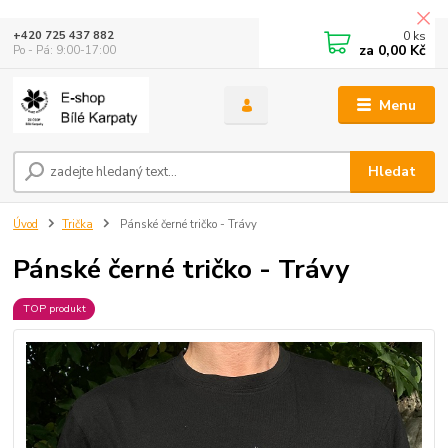
0
ks
+420 725 437 882
za
0,00 Kč
Po - Pá: 9:00-17:00
Menu
Hledat
Úvod
Trička
Pánské černé tričko - Trávy
Pánské černé tričko - Trávy
TOP produkt