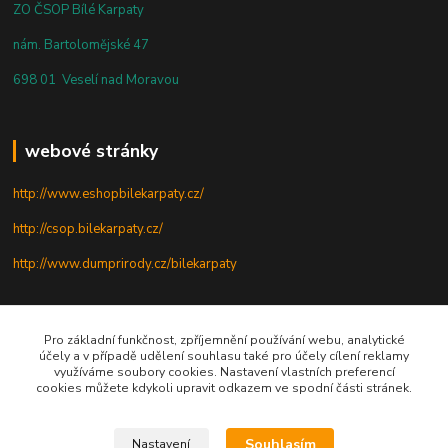
ZO ČSOP Bílé Karpaty
nám. Bartolomějské 47
698 01 Veselí nad Moravou
webové stránky
http://www.eshopbilekarpaty.cz/
http://csop.bilekarpaty.cz/
http://www.dumprirody.cz/bilekarpaty
telefon
Pro základní funkčnost, zpříjemnění používání webu, analytické
účely a v případě udělení souhlasu také pro účely cílení reklamy
využíváme soubory cookies. Nastavení vlastních preferencí
+420 725 437 882
cookies můžete kdykoli upravit odkazem ve spodní části stránek.
+420 727 880 789
Souhlasím
Nastavení