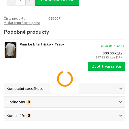
Číslo produktu:
020007
Hlídat cenu / dostupnost
Podobné produkty
Pánské bílé tričko - Trávy
Skladem > 10 ks
300,00 Kč
/
ks
247,93 Kč
bez DPH
Zvolit variantu
Kompletní specifikace
Hodnocení
0
Komentáře
0