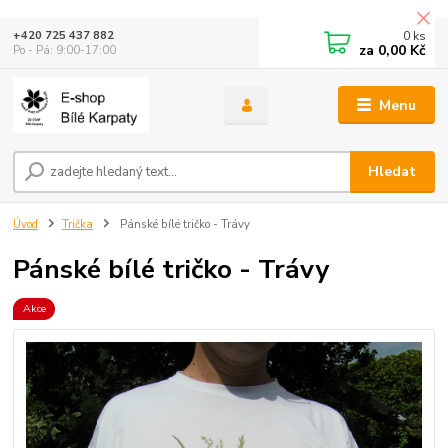
0
ks
+420 725 437 882
za
0,00 Kč
Po - Pá: 9:00-17:00
Menu
Hledat
Úvod
Trička
Pánské bílé tričko - Trávy
Pánské bílé tričko - Trávy
Akce