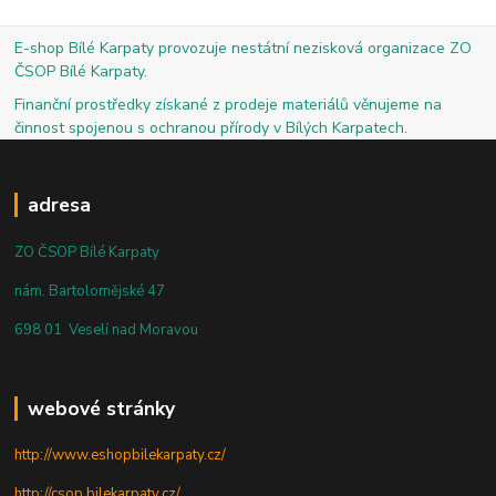
E-shop Bílé Karpaty provozuje nestátní nezisková organizace ZO
ČSOP Bílé Karpaty.
Finanční prostředky získané z prodeje materiálů věnujeme na
činnost spojenou s ochranou přírody v Bílých Karpatech.
adresa
ZO ČSOP Bílé Karpaty
nám. Bartolomějské 47
698 01 Veselí nad Moravou
webové stránky
http://www.eshopbilekarpaty.cz/
http://csop.bilekarpaty.cz/