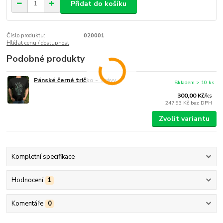
Přidat do košíku
Číslo produktu:
020001
Hlídat cenu / dostupnost
Podobné produkty
Pánské černé tričko - Trávy
Skladem > 10 ks
300,00 Kč
/
ks
247,93 Kč
bez DPH
Zvolit variantu
Kompletní specifikace
Hodnocení
1
Komentáře
0