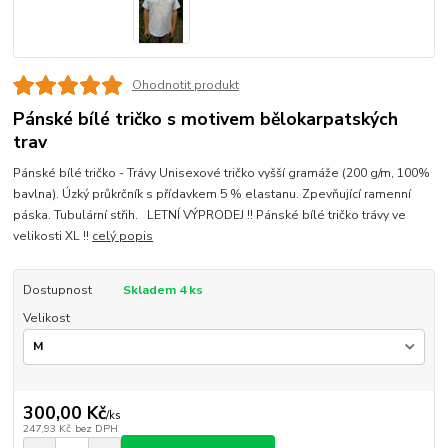
Ohodnotit produkt
Pánské bílé tričko s motivem bělokarpatských
trav
Pánské bílé tričko - Trávy Unisexové tričko vyšší gramáže (200 g/m, 100%
bavlna). Úzký průkrčník s přídavkem 5 % elastanu. Zpevňující ramenní
páska. Tubulární střih. LETNÍ VÝPRODEJ !! Pánské bílé tričko trávy ve
velikosti XL !!
celý popis
Dostupnost
Skladem 4 ks
Velikost
300,00 Kč
/
ks
247,93 Kč
bez DPH