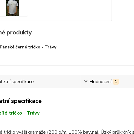
é produkty
Pánské černé tričko - Trávy
etní specifikace
Hodnocení
1
tní specifikace
ílé tričko - Trávy
 tričko vyšší gramáže (200 g/m, 100% bavlna). Úzký průkrčník s