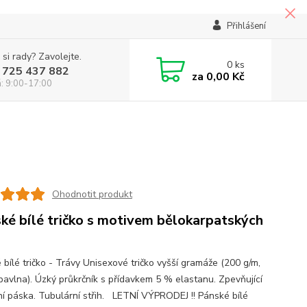
Přihlášení
 si rady? Zavolejte.
0
ks
 725 437 882
za
0,00 Kč
á: 9:00-17:00
Ohodnotit produkt
ké bílé tričko s motivem bělokarpatských
 bílé tričko - Trávy Unisexové tričko vyšší gramáže (200 g/m,
avlna). Úzký průkrčník s přídavkem 5 % elastanu. Zpevňující
í páska. Tubulární střih. LETNÍ VÝPRODEJ !! Pánské bílé