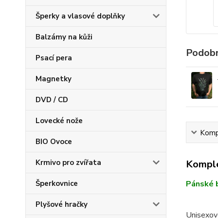
Šperky a vlasové doplňky
Balzámy na kůži
Podobn
Psací pera
Magnetky
DVD / CD
Lovecké nože
Kompl
BIO Ovoce
Komple
Krmivo pro zvířata
Pánské b
Šperkovnice
Plyšové hračky
Unisexové