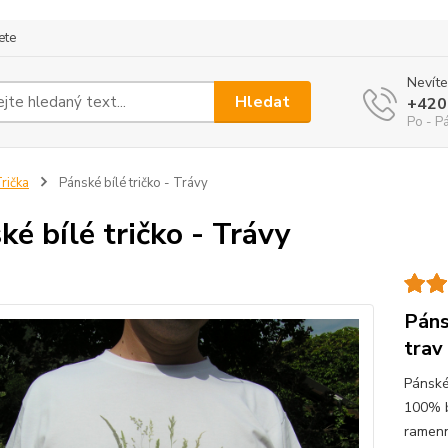
ete
Nevíte
Hledat
+420
Po - P
rička
Pánské bílé tričko - Trávy
ké bílé tričko - Trávy
Páns
trav
Pánské
100% b
ramenn