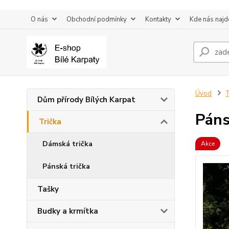
O nás
Obchodní podmínky
Kontakty
Kde nás najd
Úvod
T
Dům přírody Bílých Karpat
Páns
Trička
Dámská trička
Akce
Pánská trička
Tašky
Budky a krmítka