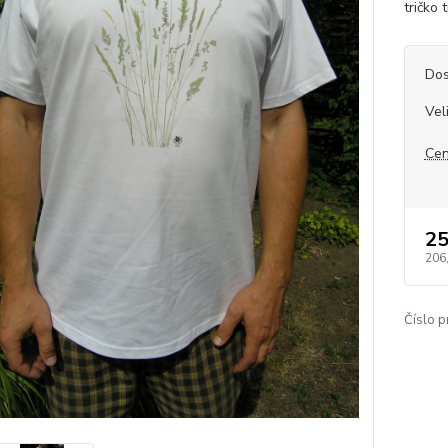
tričko 
Dos
Vel
Cen
25
206
Číslo p