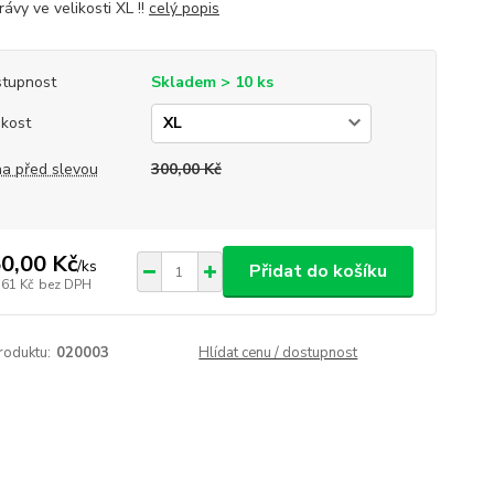
trávy ve velikosti XL !!
celý popis
tupnost
Skladem > 10 ks
ikost
a před slevou
300,00 Kč
0,00 Kč
/
ks
Přidat do košíku
,61 Kč
bez DPH
roduktu:
020003
Hlídat cenu / dostupnost