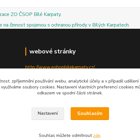
izace ZO ČSOP Bílé Karpaty.
 na činnost spojenou s ochranou přírody v Bílých Karpatech.
webové stránky
http://www.eshopbilekarpaty.cz/
http://csop.bilekarpaty.cz/
čnost, zpříjemnění používání webu, analytické účely a v případě udělení
y využíváme soubory cookies. Nastavení vlastních preferencí cookies mů
http://www.dumprirody.cz/bilekarpaty
odkazem ve spodní části stránek.
Souhlasím
Nastavení
Souhlas můžete odmítnout
zde
.