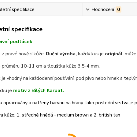
etní specifikace
Hodnocení
0
tní specifikace
ivní podtácek
 z pravé hovězí kůže.
Ruční výroba,
každý kus je
originál
, může 
 průměru 10-11 cm a tloušťka kůže 3,5-4 mm.
je vhodný na každodenní používání, pod pivo nebo hrnek s teplým
cku je
motiv z Bílých Karpat.
u opracovány a natřeny barvou na hrany. Jako poslední vrstva je po
a kůže: 1. středně hnědá - medium brown a 2. british tan