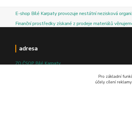
E-shop Bílé Karpaty provozuje nestátní nezisková organ
Finanční prostředky získané z prodeje materiálů věnujeme
adresa
ZO ČSOP Bílé Karpaty
nám. Bartolomějské 47
Pro základní funk
účely cílení reklam
698 01 Veselí nad Moravou
© 2025; ZO ČSOP Bílé Karpaty