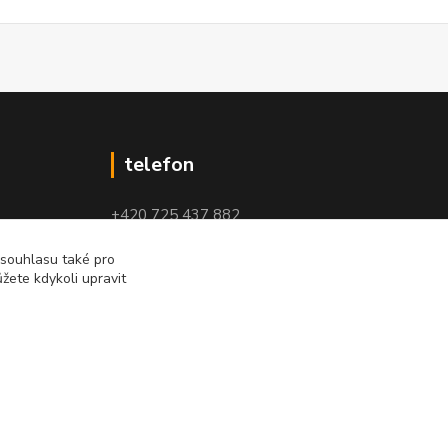
telefon
+420 725 437 882
+420 727 880 789
 souhlasu také pro
žete kdykoli upravit
PO - PÁ: 9 - 17
Vytvořeno na
Eshop-rychle.cz