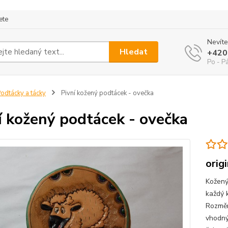
ete
Nevíte
Hledat
+420
Po - P
odtácky a tácky
Pivní kožený podtácek - ovečka
í kožený podtácek - ovečka
orig
Kožený
každý k
Rozměr
vhodný