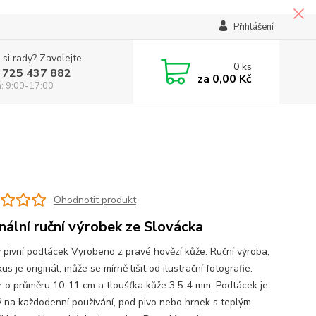
Přihlášení
 si rady? Zavolejte.
0
ks
 725 437 882
za
0,00 Kč
á: 9:00-17:00
Ohodnotit produkt
inální ruční výrobek ze Slovácka
 pivní podtácek Vyrobeno z pravé hovězí kůže. Ruční výroba,
us je originál, může se mírně lišit od ilustrační fotografie.
 o průměru 10-11 cm a tloušťka kůže 3,5-4 mm. Podtácek je
 na každodenní používání, pod pivo nebo hrnek s teplým