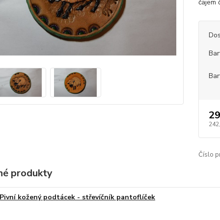
čajem č
Dos
Bar
Bar
29
242
Číslo p
é produkty
Pivní kožený podtácek - střevíčník pantoflíček