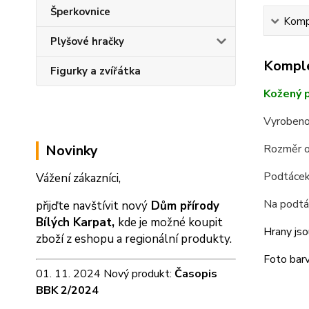
Šperkovnice
Kompl
Plyšové hračky
Komple
Figurky a zvířátka
Kožený p
Vyrobeno
Novinky
Rozměr o
Podtácek 
Vážení zákazníci,
Na podtá
přijďte navštívit nový
Dům přírody
Bílých Karpat,
kde je možné koupit
Hrany jso
zboží z eshopu a
regionální produkty.
Foto barv
01. 11. 2024 Nový produkt:
Časopis
BBK 2/2024