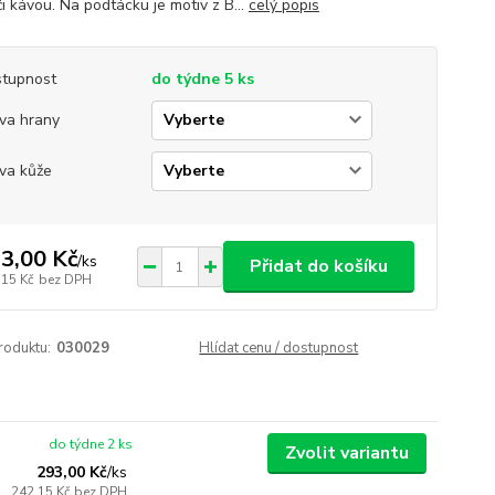
i kávou. Na podtácku je motiv z B...
celý popis
tupnost
do týdne 5 ks
va hrany
va kůže
3,00 Kč
/
ks
Přidat do košíku
,15 Kč
bez DPH
roduktu:
030029
Hlídat cenu / dostupnost
do týdne 2 ks
Zvolit variantu
293,00 Kč
/
ks
242,15 Kč
bez DPH