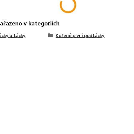
zařazeno v kategoriích
cky a tácky
Kožené pivní podtácky