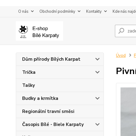
O nás
Obchodní podmínky
Kontakty
Kde nás najd
Úvod
P
Dům přírody Bílých Karpat
Pivn
Trička
Tašky
Budky a krmítka
Regionální travní směsi
Časopis Bílé - Biele Karpaty