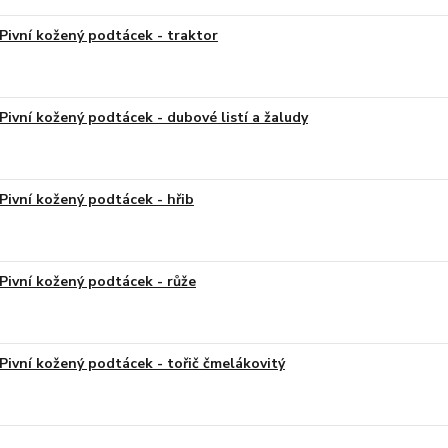
Pivní kožený podtácek - traktor
Pivní kožený podtácek - dubové listí a žaludy
Pivní kožený podtácek - hřib
Pivní kožený podtácek - růže
Pivní kožený podtácek - tořič čmelákovitý