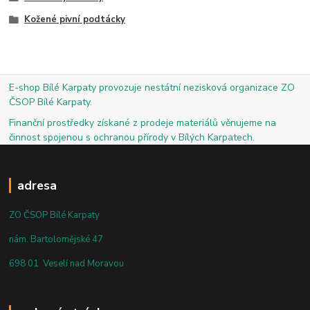
Kožené pivní podtácky
E-shop Bílé Karpaty provozuje nestátní nezisková organizace ZO
ČSOP Bílé Karpaty.
Finanční prostředky získané z prodeje materiálů věnujeme na
činnost spojenou s ochranou přírody v Bílých Karpatech.
adresa
ZO ČSOP Bílé Karpaty
nám. Bartolomějské 47
698 01 Veselí nad Moravou