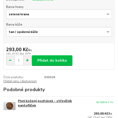
Barva hrany
Barva kůže
293,00 Kč
/
ks
242,15 Kč
bez DPH
Přidat do košíku
Číslo produktu:
030029
Hlídat cenu / dostupnost
Podobné produkty
Pivní kožený podtácek - střevíčník
do týdne 2 ks
pantoflíček
293,00 Kč
/
ks
242,15 Kč
bez DPH