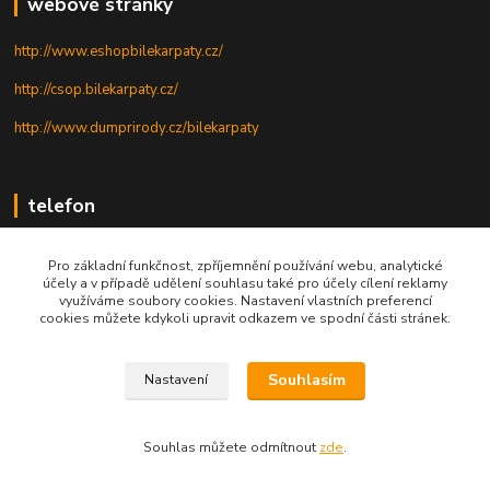
webové stránky
http://www.eshopbilekarpaty.cz/
http://csop.bilekarpaty.cz/
http://www.dumprirody.cz/bilekarpaty
telefon
+420 725 437 882
Pro základní funkčnost, zpříjemnění používání webu, analytické
účely a v případě udělení souhlasu také pro účely cílení reklamy
+420 727 880 789
využíváme soubory cookies. Nastavení vlastních preferencí
cookies můžete kdykoli upravit odkazem ve spodní části stránek.
PO - PÁ: 9 - 17
Souhlasím
Nastavení
© 2025; ZO ČSOP Bílé Karpaty
Souhlas můžete odmítnout
zde
.
Vytvořeno na
Eshop-rychle.cz