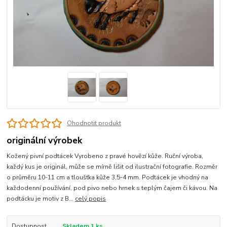
Ohodnotit produkt
originální výrobek
Kožený pivní podtácek Vyrobeno z pravé hovězí kůže. Ruční výroba,
každý kus je originál, může se mírně lišit od ilustrační fotografie. Rozměr
o průměru 10-11 cm a tloušťka kůže 3,5-4 mm. Podtácek je vhodný na
každodenní používání, pod pivo nebo hrnek s teplým čajem či kávou. Na
podtácku je motiv z B...
celý popis
Dostupnost
Skladem 1 ks