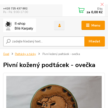
0
ks
+420 725 437 882
za
0,00 Kč
Po - Pá: 9:00-17:00
Menu
Hledat
Úvod
Podtácky a tácky
Pivní kožený podtácek - ovečka
Pivní kožený podtácek - ovečka