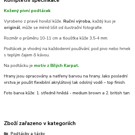
Kompletní specifikace
Kožený pivní podtácek
Vyrobeno z pravé hovězí kůže.
Ruční výroba,
každý kus je
originál
, může se mírně lišit od ilustrační fotografie.
Rozměr o průměru 10-11 cm a tloušťka kůže 3,5-4 mm.
Podtácek je vhodný na každodenní používání, pod pivo nebo hrnek
s teplým čajem či kávou.
Na podtácku je
motiv z Bílých Karpat.
Hrany jsou opracovány a natřeny barvou na hrany. Jako poslední
vrstva je použit flexibilní akrylátový lak odolný vodě – top finish.
Foto barva kůže: 1. středně hnědá - medium brown a 2. british tan
Zboží zařazeno v kategoriích
Podtácky a tácky