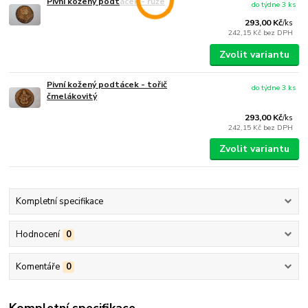
Pivní kožený podtácek - růže
do týdne 3 ks
293,00 Kč
/
ks
242,15 Kč
bez DPH
Zvolit variantu
Pivní kožený podtácek - tořič
do týdne 3 ks
čmelákovitý
293,00 Kč
/
ks
242,15 Kč
bez DPH
Zvolit variantu
Kompletní specifikace
Hodnocení
0
Komentáře
0