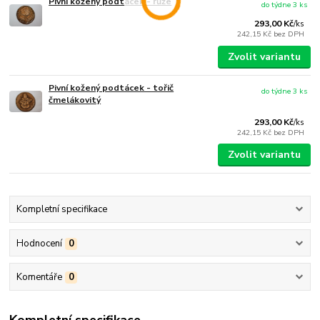
Pivní kožený podtácek - růže
do týdne 3 ks
293,00 Kč
/
ks
242,15 Kč
bez DPH
Zvolit variantu
Pivní kožený podtácek - tořič
do týdne 3 ks
čmelákovitý
293,00 Kč
/
ks
242,15 Kč
bez DPH
Zvolit variantu
Kompletní specifikace
Hodnocení
0
Komentáře
0