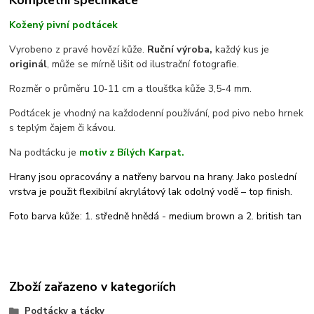
Kompletní specifikace
Kožený pivní podtácek
Vyrobeno z pravé hovězí kůže.
Ruční výroba,
každý kus je
originál
, může se mírně lišit od ilustrační fotografie.
Rozměr o průměru 10-11 cm a tloušťka kůže 3,5-4 mm.
Podtácek je vhodný na každodenní používání, pod pivo nebo hrnek
s teplým čajem či kávou.
Na podtácku je
motiv z Bílých Karpat.
Hrany jsou opracovány a natřeny barvou na hrany. Jako poslední
vrstva je použit flexibilní akrylátový lak odolný vodě – top finish.
Foto barva kůže: 1. středně hnědá - medium brown a 2. british tan
Zboží zařazeno v kategoriích
Podtácky a tácky