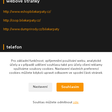
webové stránky
http://www.eshopbilekarpaty.cz/
http://csop.bilekarpaty.cz/
http://www.dumprirody.cz/bilekarpaty
telefon
+420 725 437 882
Pro základní funkčnost, zpříjemnění používání webu, analytické
účely a v případě udělení souhlasu také pro účely cílení reklamy
+420 727 880 789
využíváme soubory cookies. Nastavení vlastních preferencí
cookies můžete kdykoli upravit odkazem ve spodní části stránek.
PO - PÁ: 9 - 17
Souhlasím
Nastavení
© 2025; ZO ČSOP Bílé Karpaty
Souhlas můžete odmítnout
zde
.
Vytvořeno na
Eshop-rychle.cz