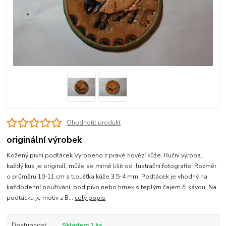
Ohodnotit produkt
originální výrobek
Kožený pivní podtácek Vyrobeno z pravé hovězí kůže. Ruční výroba,
každý kus je originál, může se mírně lišit od ilustrační fotografie. Rozměr
o průměru 10-11 cm a tloušťka kůže 3,5-4 mm. Podtácek je vhodný na
každodenní používání, pod pivo nebo hrnek s teplým čajem či kávou. Na
podtácku je motiv z B...
celý popis
Dostupnost
Skladem 1 ks