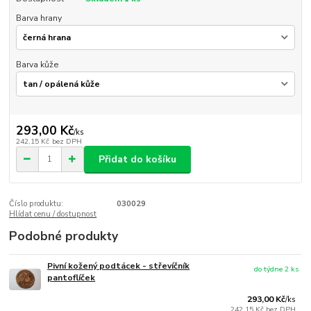
Barva hrany
Barva kůže
293,00 Kč
/
ks
242,15 Kč
bez DPH
Přidat do košíku
Číslo produktu:
030029
Hlídat cenu / dostupnost
Podobné produkty
Pivní kožený podtácek - střevíčník
do týdne 2 ks
pantoflíček
293,00 Kč
/
ks
242,15 Kč
bez DPH