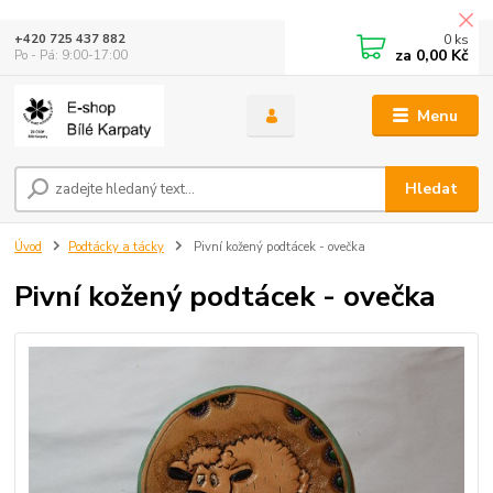
0
ks
+420 725 437 882
za
0,00 Kč
Po - Pá: 9:00-17:00
Menu
Hledat
Úvod
Podtácky a tácky
Pivní kožený podtácek - ovečka
Pivní kožený podtácek - ovečka