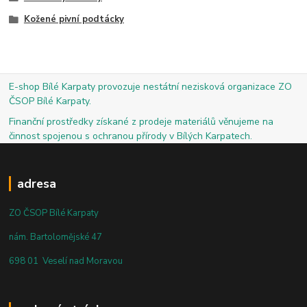
Kožené pivní podtácky
E-shop Bílé Karpaty provozuje nestátní nezisková organizace ZO
ČSOP Bílé Karpaty.
Finanční prostředky získané z prodeje materiálů věnujeme na
činnost spojenou s ochranou přírody v Bílých Karpatech.
adresa
ZO ČSOP Bílé Karpaty
nám. Bartolomějské 47
698 01 Veselí nad Moravou