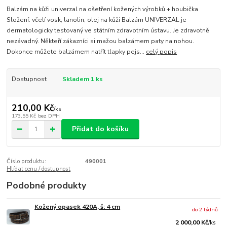
Balzám na kůži univerzal na ošetření kožených výrobků + houbička
Složení: včelí vosk, lanolin, olej na kůži Balzám UNIVERZAL je
dermatologicky testovaný ve státním zdravotním ústavu. Je zdravotně
nezávadný. Někteří zákazníci si mažou balzámem paty na nohou.
Dokonce můžete balzámem natřít tlapky pejs...
celý popis
Dostupnost
Skladem 1 ks
210,00 Kč
/
ks
173,55 Kč
bez DPH
Přidat do košíku
Číslo produktu:
490001
Hlídat cenu / dostupnost
Podobné produkty
Kožený opasek 420A, š: 4 cm
do 2 týdnů
2 000,00 Kč
/
ks