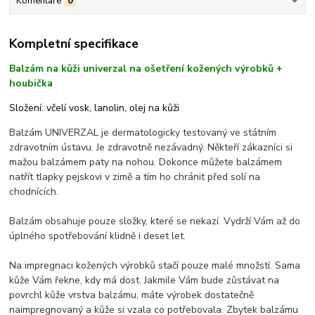
Komentáře
0
Kompletní specifikace
Balzám na kůži univerzal na ošetření kožených výrobků +
houbička
Složení: včelí vosk, lanolin, olej na kůži
Balzám UNIVERZAL je dermatologicky testovaný ve státním
zdravotním ústavu. Je zdravotně nezávadný. Někteří zákazníci si
mažou balzámem paty na nohou. Dokonce můžete balzámem
natřít tlapky pejskovi v zimě a tím ho chránit před solí na
chodnících.
Balzám obsahuje pouze složky, které se nekazí. Vydrží Vám až do
úplného spotřebování klidně i deset let.
Na impregnaci kožených výrobků stačí pouze malé množstí. Sama
kůže Vám řekne, kdy má dost. Jakmile Vám bude zůstávat na
povrchl kůže vrstva balzámu, máte výrobek dostatečně
naimpregnovaný a kůže si vzala co potřebovala. Zbytek balzámu