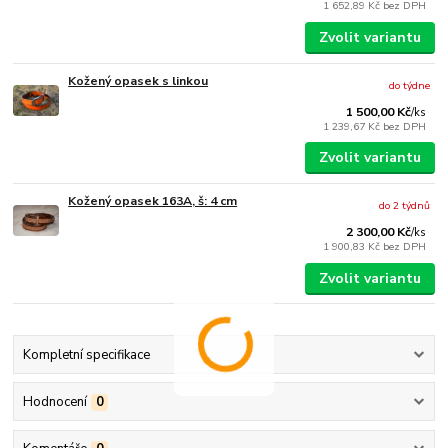
1 652,89 Kč
bez DPH
Zvolit variantu
Kožený opasek s linkou
do týdne
1 500,00 Kč
/
ks
1 239,67 Kč
bez DPH
Zvolit variantu
Kožený opasek 163A, š: 4 cm
do 2 týdnů
2 300,00 Kč
/
ks
1 900,83 Kč
bez DPH
Zvolit variantu
Kompletní specifikace
Hodnocení
0