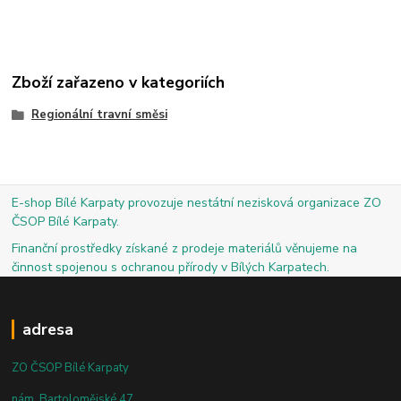
Zboží zařazeno v kategoriích
Regionální travní směsi
E-shop Bílé Karpaty provozuje nestátní nezisková organizace ZO
ČSOP Bílé Karpaty.
Finanční prostředky získané z prodeje materiálů věnujeme na
činnost spojenou s ochranou přírody v Bílých Karpatech.
adresa
ZO ČSOP Bílé Karpaty
nám. Bartolomějské 47