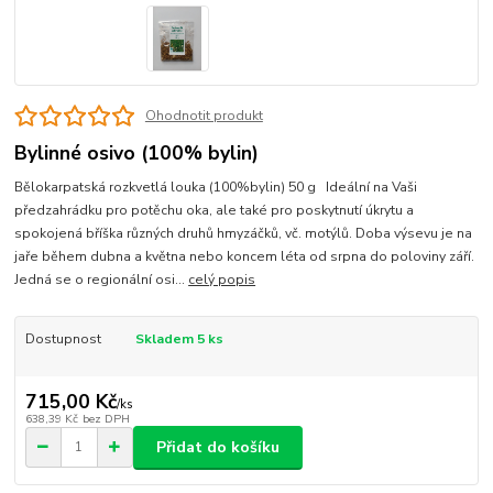
Ohodnotit produkt
Bylinné osivo (100% bylin)
Bělokarpatská rozkvetlá louka (100%bylin) 50 g Ideální na Vaši
předzahrádku pro potěchu oka, ale také pro poskytnutí úkrytu a
spokojená bříška různých druhů hmyzáčků, vč. motýlů. Doba výsevu je na
jaře během dubna a května nebo koncem léta od srpna do poloviny září.
Jedná se o regionální osi...
celý popis
Dostupnost
Skladem 5 ks
715,00 Kč
/
ks
638,39 Kč
bez DPH
Přidat do košíku