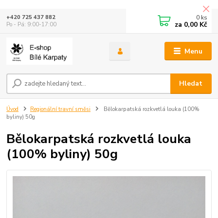
0
ks
+420 725 437 882
za
0,00 Kč
Po - Pá: 9:00-17:00
Menu
Hledat
Úvod
Regionální travní směsi
Bělokarpatská rozkvetlá louka (100%
byliny) 50g
Bělokarpatská rozkvetlá louka
(100% byliny) 50g