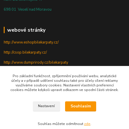
698 01 Veselí nad Moravou
webové stránky
http://www.eshopbilekarpaty.cz/
http://csop.bilekarpaty.cz/
http://www.dumprirody.cz/bilekarpaty
Pro základní funkčnost, zpříjemnění používání webu, analytické
účely a v případě udělení souhlasu také pro účely cílení reklamy
telefon
využíváme soubory cookies. Nastavení vlastních preferencí
cookies můžete kdykoli upravit odkazem ve spodní části stránek.
+420 725 437 882
+420 727 880 789
Souhlasím
Nastavení
PO - PÁ: 9 - 17
Souhlas můžete odmítnout
zde
.