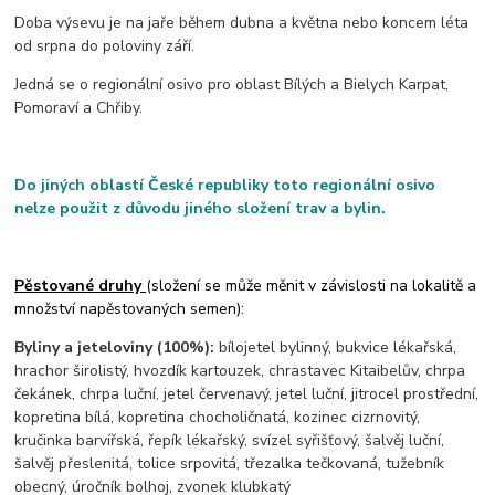
Doba výsevu je na jaře během dubna a května nebo koncem léta
od srpna do poloviny září.
Jedná se o regionální osivo pro oblast Bílých a Bielych Karpat,
Pomoraví a Chřiby.
Do jiných oblastí České republiky toto regionální osivo
nelze použit z důvodu jiného složení trav a bylin.
Pěstované druhy
(složení se může měnit v závislosti na lokalitě a
množství napěstovaných semen):
Byliny a jeteloviny (100%):
bílojetel bylinný, bukvice lékařská,
hrachor širolistý, hvozdík kartouzek, chrastavec Kitaibelův, chrpa
čekánek, chrpa luční, jetel červenavý, jetel luční, jitrocel prostřední,
kopretina bílá, kopretina chocholičnatá, kozinec cizrnovitý,
kručinka barvířská, řepík lékařský, svízel syřišťový, šalvěj luční,
šalvěj přeslenitá, tolice srpovitá, třezalka tečkovaná, tužebník
obecný, úročník bolhoj, zvonek klubkatý