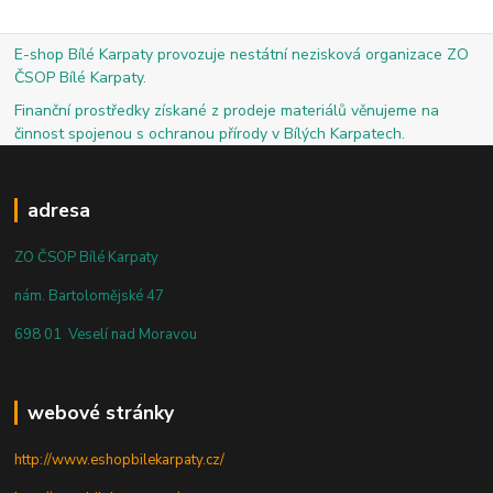
E-shop Bílé Karpaty provozuje nestátní nezisková organizace ZO
ČSOP Bílé Karpaty.
Finanční prostředky získané z prodeje materiálů věnujeme na
činnost spojenou s ochranou přírody v Bílých Karpatech.
adresa
ZO ČSOP Bílé Karpaty
nám. Bartolomějské 47
698 01 Veselí nad Moravou
webové stránky
http://www.eshopbilekarpaty.cz/