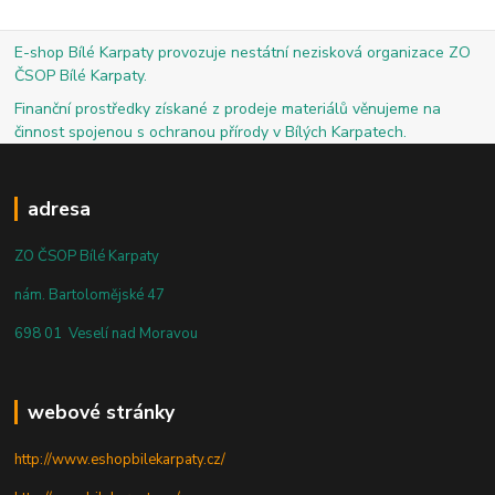
E-shop Bílé Karpaty provozuje nestátní nezisková organizace ZO
ČSOP Bílé Karpaty.
Finanční prostředky získané z prodeje materiálů věnujeme na
činnost spojenou s ochranou přírody v Bílých Karpatech.
adresa
ZO ČSOP Bílé Karpaty
nám. Bartolomějské 47
698 01 Veselí nad Moravou
webové stránky
http://www.eshopbilekarpaty.cz/