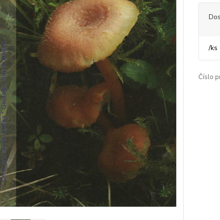
Dos
/
ks
Číslo p