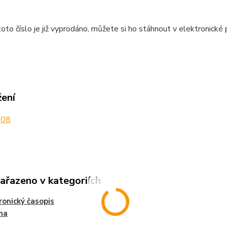
oto číslo je již vyprodáno, můžete si ho stáhnout v elektronické
žení
008
zařazeno v kategoriích
ronický časopis
ma