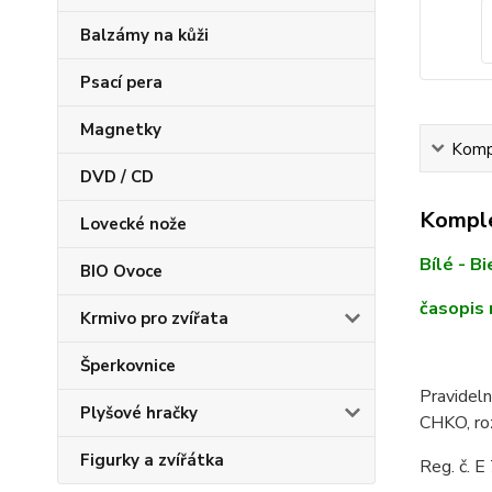
Balzámy na kůži
Psací pera
Magnetky
Kompl
DVD / CD
Komple
Lovecké nože
Bílé - B
BIO Ovoce
časopis
Krmivo pro zvířata
Šperkovnice
Pravideln
Plyšové hračky
CHKO, roz
Figurky a zvířátka
Reg. č. 