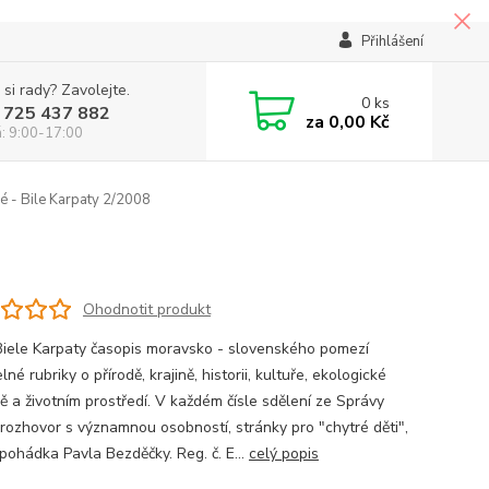
Přihlášení
 si rady? Zavolejte.
0
ks
 725 437 882
za
0,00 Kč
á: 9:00-17:00
é - Bile Karpaty 2/2008
Ohodnotit produkt
 Biele Karpaty časopis moravsko - slovenského pomezí
lné rubriky o přírodě, krajině, historii, kultuře, ekologické
ě a životním prostředí. V každém čísle sdělení ze Správy
rozhovor s významnou osobností, stránky pro "chytré děti",
 pohádka Pavla Bezděčky. Reg. č. E...
celý popis