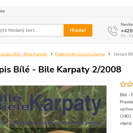
ete
Nevíte
Hledat
+420
Po - P
asopis Bílé - Biele Karpaty
Elektronický časopis zdarma
časopis Bíl
pis Bílé - Bile Karpaty 2/2008
Bílé -
Pravide
výchov
CHKO, 
vtipná