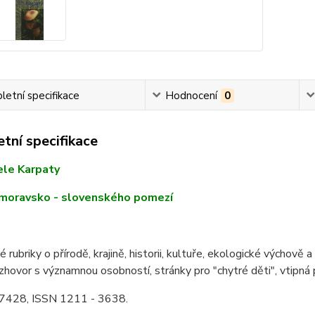
etní specifikace
Hodnocení
0
tní specifikace
iele Karpaty
 moravsko - slovenského pomezí
é rubriky o přírodě, krajině, historii, kultuře, ekologické výchově
hovor s významnou osobností, stránky pro "chytré děti", vtipn
E 7428, ISSN 1211 - 3638.