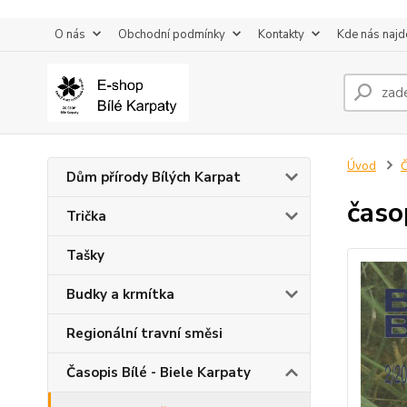
O nás
Obchodní podmínky
Kontakty
Kde nás najd
Úvod
Č
Dům přírody Bílých Karpat
časo
Trička
Tašky
Budky a krmítka
Regionální travní směsi
Časopis Bílé - Biele Karpaty