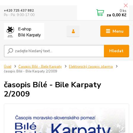
0
ks
+420 725 437 882
za
0,00 Kč
Po - Pá: 9:00-17:00
Menu
Hledat
Úvod
Časopis Bílé - Biele Karpaty
Elektronický časopis zdarma
časopis Bílé - Bile Karpaty 2/2009
časopis Bílé - Bile Karpaty
2/2009