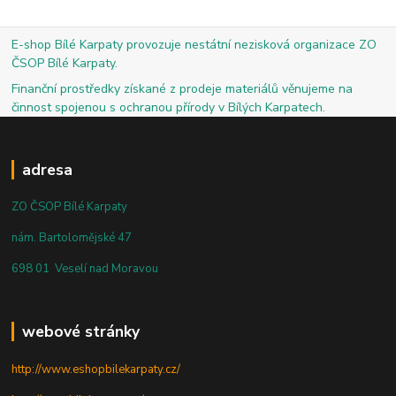
E-shop Bílé Karpaty provozuje nestátní nezisková organizace ZO
ČSOP Bílé Karpaty.
Finanční prostředky získané z prodeje materiálů věnujeme na
činnost spojenou s ochranou přírody v Bílých Karpatech.
adresa
ZO ČSOP Bílé Karpaty
nám. Bartolomějské 47
698 01 Veselí nad Moravou
webové stránky
http://www.eshopbilekarpaty.cz/