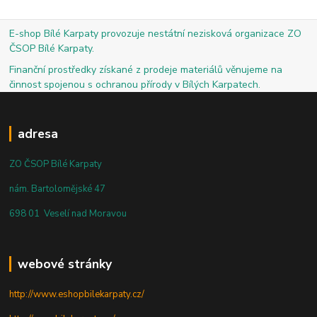
E-shop Bílé Karpaty provozuje nestátní nezisková organizace ZO
ČSOP Bílé Karpaty.
Finanční prostředky získané z prodeje materiálů věnujeme na
činnost spojenou s ochranou přírody v Bílých Karpatech.
adresa
ZO ČSOP Bílé Karpaty
nám. Bartolomějské 47
698 01 Veselí nad Moravou
webové stránky
http://www.eshopbilekarpaty.cz/