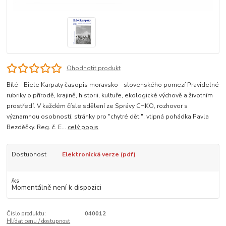
Ohodnotit produkt
Bílé - Biele Karpaty časopis moravsko - slovenského pomezí Pravidelné
rubriky o přírodě, krajině, historii, kultuře, ekologické výchově a životním
prostředí. V každém čísle sdělení ze Správy CHKO, rozhovor s
významnou osobností, stránky pro "chytré děti", vtipná pohádka Pavla
Bezděčky. Reg. č. E...
celý popis
Dostupnost
Elektronická verze (pdf)
/
ks
Momentálně není k dispozici
Číslo produktu:
040012
Hlídat cenu / dostupnost