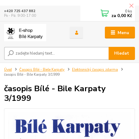
0
ks
+420 725 437 882
za
0,00 Kč
Po - Pá: 9:00-17:00
Menu
Hledat
Úvod
Časopis Bílé - Biele Karpaty
Elektronický časopis zdarma
časopis Bílé - Bile Karpaty 3/1999
časopis Bílé - Bile Karpaty
3/1999