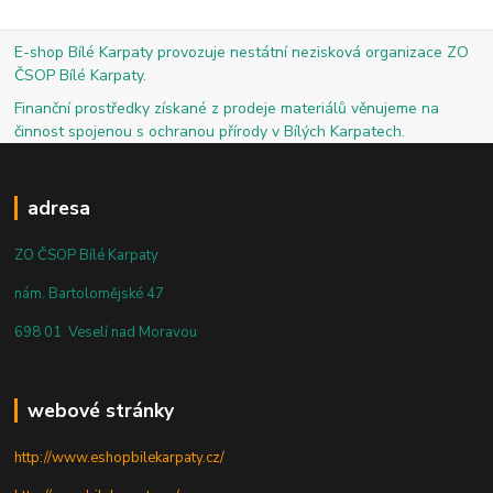
E-shop Bílé Karpaty provozuje nestátní nezisková organizace ZO
ČSOP Bílé Karpaty.
Finanční prostředky získané z prodeje materiálů věnujeme na
činnost spojenou s ochranou přírody v Bílých Karpatech.
adresa
ZO ČSOP Bílé Karpaty
nám. Bartolomějské 47
698 01 Veselí nad Moravou
webové stránky
http://www.eshopbilekarpaty.cz/