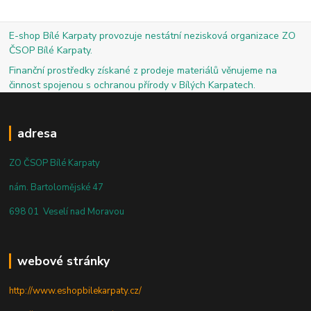
E-shop Bílé Karpaty provozuje nestátní nezisková organizace ZO
ČSOP Bílé Karpaty.
Finanční prostředky získané z prodeje materiálů věnujeme na
činnost spojenou s ochranou přírody v Bílých Karpatech.
adresa
ZO ČSOP Bílé Karpaty
nám. Bartolomějské 47
698 01 Veselí nad Moravou
webové stránky
http://www.eshopbilekarpaty.cz/