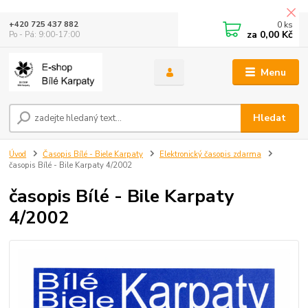
0
ks
+420 725 437 882
za
0,00 Kč
Po - Pá: 9:00-17:00
Menu
Hledat
Úvod
Časopis Bílé - Biele Karpaty
Elektronický časopis zdarma
časopis Bílé - Bile Karpaty 4/2002
časopis Bílé - Bile Karpaty
4/2002