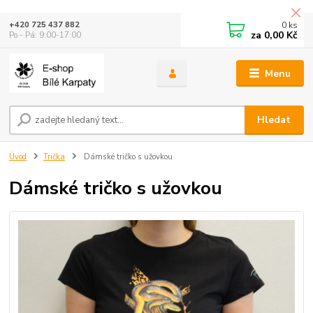
0
ks
+420 725 437 882
za
0,00 Kč
Po - Pá: 9:00-17:00
Menu
Hledat
Úvod
Trička
Dámské tričko s užovkou
Dámské tričko s užovkou