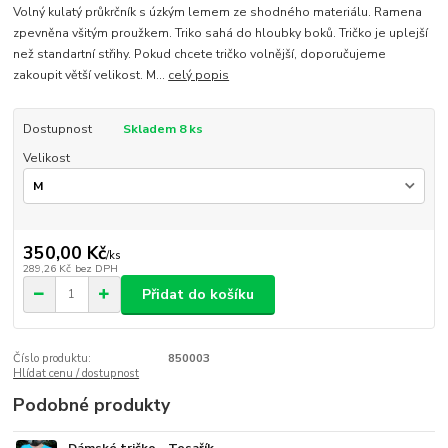
Volný kulatý průkrčník s úzkým lemem ze shodného materiálu. Ramena
zpevněna všitým proužkem. Triko sahá do hloubky boků. Tričko je uplejší
než standartní střihy. Pokud chcete tričko volnější, doporučujeme
zakoupit větší velikost. M...
celý popis
Dostupnost
Skladem 8 ks
Velikost
350,00 Kč
/
ks
289,26 Kč
bez DPH
Přidat do košíku
Číslo produktu:
850003
Hlídat cenu / dostupnost
Podobné produkty