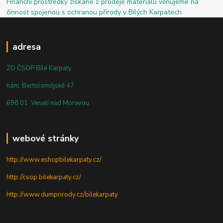
Finanční prostředky získané z prodeje materiálů věnujeme na
činnost spojenou s ochranou přírody v Bílých Karpatech.
adresa
ZO ČSOP Bílé Karpaty
nám. Bartolomějské 47
698 01 Veselí nad Moravou
webové stránky
http://www.eshopbilekarpaty.cz/
http://csop.bilekarpaty.cz/
http://www.dumprirody.cz/bilekarpaty