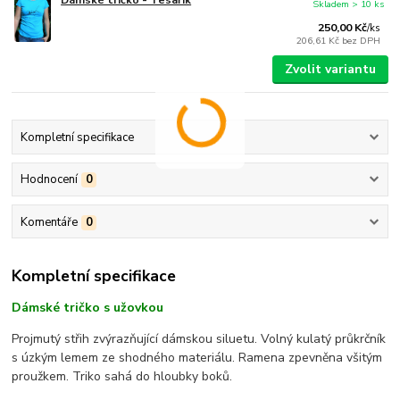
Dámské tričko - Tesařík
Skladem > 10 ks
250,00 Kč
/
ks
206,61 Kč
bez DPH
Zvolit variantu
Kompletní specifikace
Hodnocení
0
Komentáře
0
Kompletní specifikace
Dámské tričko s užovkou
Projmutý střih zvýrazňující dámskou siluetu. Volný kulatý průkrčník
s úzkým lemem ze shodného materiálu. Ramena zpevněna všitým
proužkem. Triko sahá do hloubky boků.