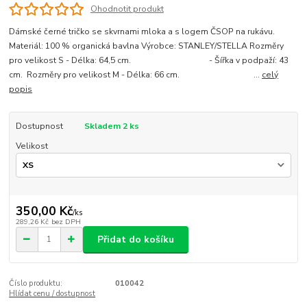
Ohodnotit produkt
Dámské černé tričko se skvrnami mloka a s logem ČSOP na rukávu.
Materiál: 100 % organická bavlna Výrobce: STANLEY/STELLA Rozměry
pro velikost S - Délka: 64,5 cm. - Šířka v podpaží: 43
cm. Rozměry pro velikost M - Délka: 66 cm. ...
celý
popis
Dostupnost
Skladem 2 ks
Velikost
350,00 Kč
/
ks
289,26 Kč
bez DPH
Přidat do košíku
Číslo produktu:
010042
Hlídat cenu / dostupnost