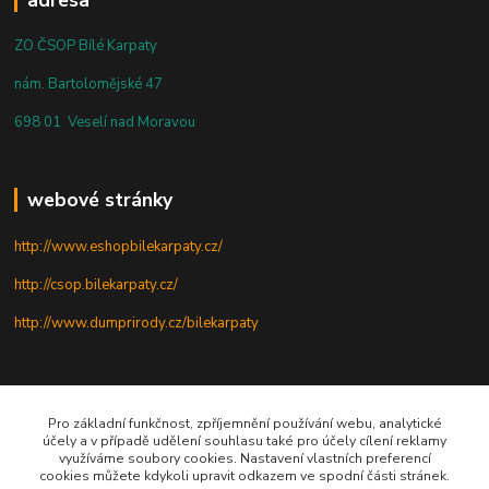
ZO ČSOP Bílé Karpaty
nám. Bartolomějské 47
698 01 Veselí nad Moravou
webové stránky
http://www.eshopbilekarpaty.cz/
http://csop.bilekarpaty.cz/
http://www.dumprirody.cz/bilekarpaty
telefon
Pro základní funkčnost, zpříjemnění používání webu, analytické
účely a v případě udělení souhlasu také pro účely cílení reklamy
+420 725 437 882
využíváme soubory cookies. Nastavení vlastních preferencí
cookies můžete kdykoli upravit odkazem ve spodní části stránek.
+420 727 880 789