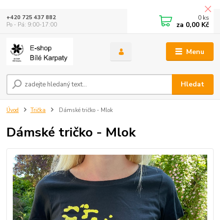
0
ks
+420 725 437 882
za
0,00 Kč
Po - Pá: 9:00-17:00
Menu
Hledat
Úvod
Trička
Dámské tričko - Mlok
Dámské tričko - Mlok