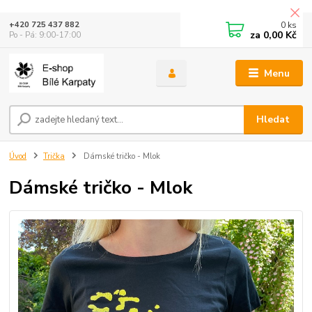
0
ks
+420 725 437 882
za
0,00 Kč
Po - Pá: 9:00-17:00
Menu
Hledat
Úvod
Trička
Dámské tričko - Mlok
Dámské tričko - Mlok