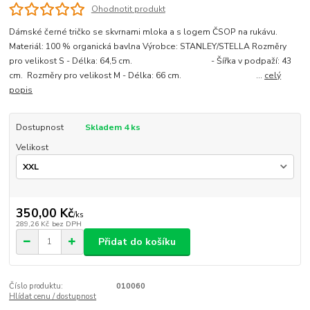
Ohodnotit produkt
Dámské černé tričko se skvrnami mloka a s logem ČSOP na rukávu.
Materiál: 100 % organická bavlna Výrobce: STANLEY/STELLA Rozměry
pro velikost S - Délka: 64,5 cm. - Šířka v podpaží: 43
cm. Rozměry pro velikost M - Délka: 66 cm. ...
celý
popis
Dostupnost
Skladem 4 ks
Velikost
350,00 Kč
/
ks
289,26 Kč
bez DPH
Přidat do košíku
Číslo produktu:
010060
Hlídat cenu / dostupnost