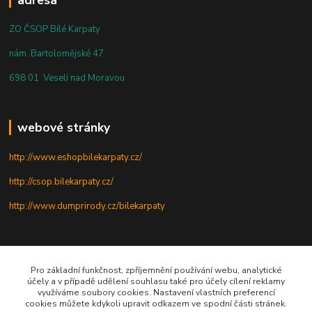
ZO ČSOP Bílé Karpaty
nám. Bartolomějské 47
698 01 Veselí nad Moravou
webové stránky
http://www.eshopbilekarpaty.cz/
http://csop.bilekarpaty.cz/
http://www.dumprirody.cz/bilekarpaty
telefon
Pro základní funkčnost, zpříjemnění používání webu, analytické
účely a v případě udělení souhlasu také pro účely cílení reklamy
+420 725 437 882
využíváme soubory cookies. Nastavení vlastních preferencí
cookies můžete kdykoli upravit odkazem ve spodní části stránek.
+420 727 880 789