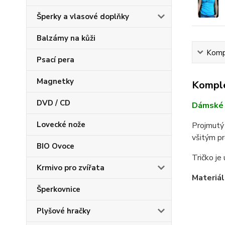
Šperky a vlasové doplňky
Balzámy na kůži
Kompl
Psací pera
Magnetky
Komple
DVD / CD
Dámské 
Lovecké nože
Projmutý 
všitým pr
BIO Ovoce
Tričko je
Krmivo pro zvířata
Materiál
Šperkovnice
Plyšové hračky