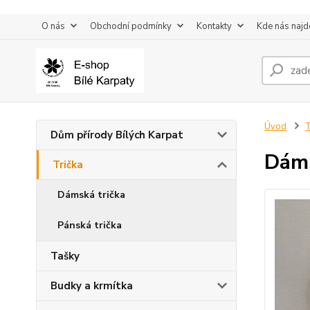
O nás
Obchodní podmínky
Kontakty
Kde nás najd
Úvod
T
Dům přírody Bílých Karpat
Dáms
Trička
Dámská trička
Pánská trička
Tašky
Budky a krmítka