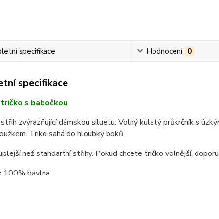
etní specifikace
Hodnocení
0
tní specifikace
tričko s babočkou
střih zvýrazňující dámskou siluetu. Volný kulatý průkrčník s 
oužkem. Triko sahá do hloubky boků.
 uplejší než standartní střihy. Pokud chcete tričko volnější, dopor
:
100% bavlna