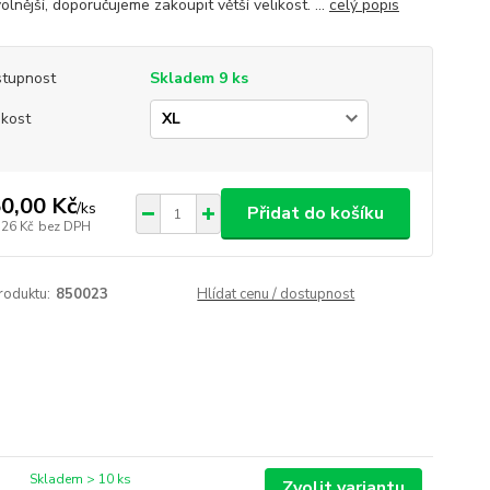
volnější, doporučujeme zakoupit větší velikost. ...
celý popis
tupnost
Skladem 9 ks
ikost
0,00 Kč
/
ks
Přidat do košíku
,26 Kč
bez DPH
roduktu:
850023
Hlídat cenu / dostupnost
Skladem > 10 ks
Zvolit variantu