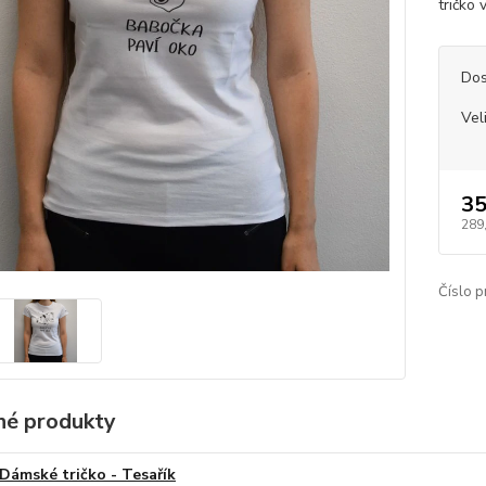
tričko 
Dos
Vel
35
289
Číslo p
é produkty
Dámské tričko - Tesařík