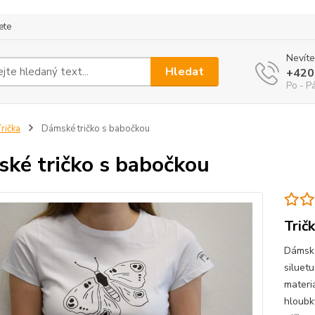
ete
Nevíte
Hledat
+420
Po - P
rička
Dámské tričko s babočkou
ké tričko s babočkou
Trič
Dámské
siluet
materi
hloubky