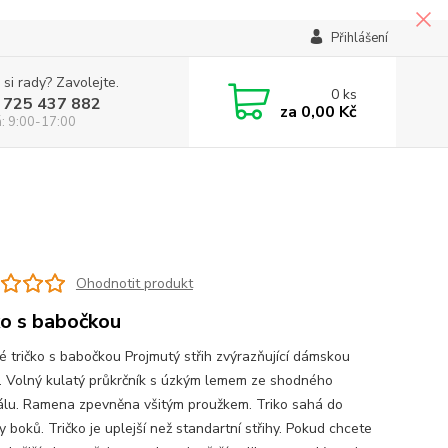
Přihlášení
 si rady? Zavolejte.
0
ks
 725 437 882
za
0,00 Kč
á: 9:00-17:00
Ohodnotit produkt
ko s babočkou
 tričko s babočkou Projmutý střih zvýrazňující dámskou
u. Volný kulatý průkrčník s úzkým lemem ze shodného
álu. Ramena zpevněna všitým proužkem. Triko sahá do
 boků. Tričko je uplejší než standartní střihy. Pokud chcete