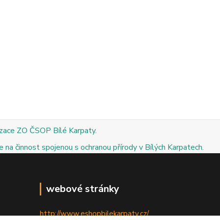
izace ZO ČSOP Bílé Karpaty.
 na činnost spojenou s ochranou přírody v Bílých Karpatech.
webové stránky
http://www.eshopbilekarpaty.cz/