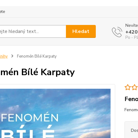
ete
Nevíte
Hledat
+420
Po - P
nihy
Fenomén Bílé Karpaty
mén Bílé Karpaty
Feno
Fenom
Dos