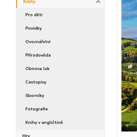
Knihy
Pro děti
Povídky
Ovocnářství
Přírodověda
Obnova luk
Cestopisy
Sborníky
Fotografie
Knihy v angličtině
Hry