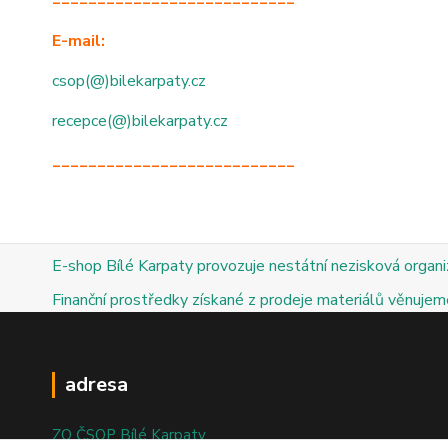
E-mail:
csop(@)bilekarpaty.cz
recepce(@)bilekarpaty.cz
___________________________
E-shop Bílé Karpaty provozuje nestátní nezisková organ
Finanční prostředky získané z prodeje materiálů věnujeme
adresa
ZO ČSOP Bílé Karpaty