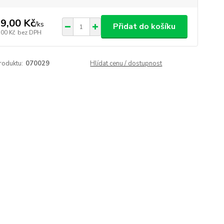
9,00 Kč
/
ks
Přidat do košíku
,00 Kč
bez DPH
roduktu:
070029
Hlídat cenu / dostupnost