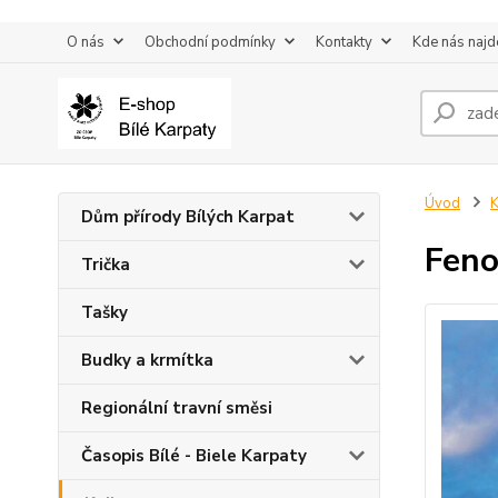
O nás
Obchodní podmínky
Kontakty
Kde nás najd
Úvod
K
Dům přírody Bílých Karpat
Feno
Trička
Tašky
Budky a krmítka
Regionální travní směsi
Časopis Bílé - Biele Karpaty