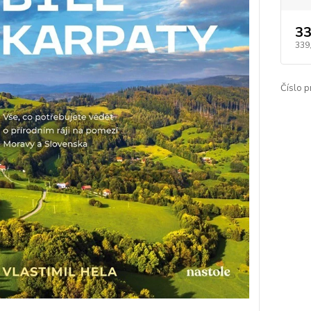
33
339
Číslo p