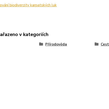
vání biodiverzity karpatských luk
zařazeno v kategoriích
Přírodověda
Cest