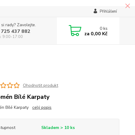
Přihlášení
 si rady? Zavolejte.
0
ks
 725 437 882
za
0,00 Kč
á: 9:00-17:00
Ohodnotit produkt
mén Bílé Karpaty
én Bílé Karpaty
celý popis
tupnost
Skladem > 10 ks