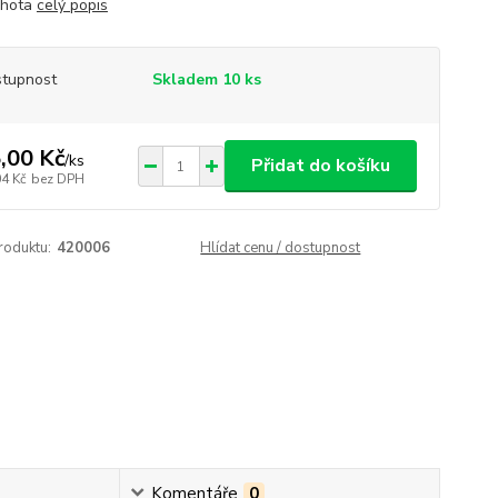
Lhota
celý popis
tupnost
Skladem 10 ks
,00 Kč
/
ks
Přidat do košíku
04 Kč
bez DPH
roduktu:
420006
Hlídat cenu / dostupnost
Komentáře
0