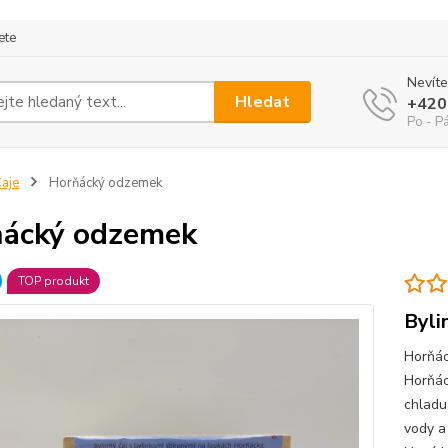
ete
Nevíte
Hledat
+420
Po - P
aje
Horňácký odzemek
ácký odzemek
TOP produkt
Byli
Horňác
Horňác
chladu
vody a