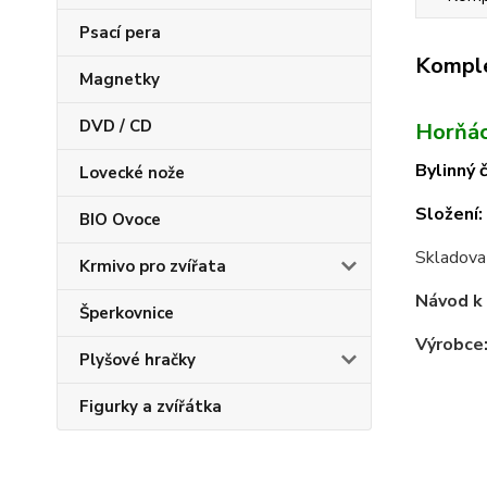
Psací pera
Komple
Magnetky
DVD / CD
Horňá
Bylinný 
Lovecké nože
Složení:
BIO Ovoce
Skladovat
Krmivo pro zvířata
Návod k 
Šperkovnice
Výrobce
Plyšové hračky
Figurky a zvířátka