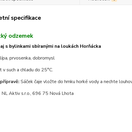
tní specifikace
cký odzemek
čaj s bylinkami sbíranými na loukách Horňácka
lípa, prvosenka, dobromysl
 v such a chladu do 25°C.
přípravě:
Sáček čaje vložte do hrnku horké vody a nechte louho
:
NL Aktiv s.r.o., 696 75 Nová Lhota