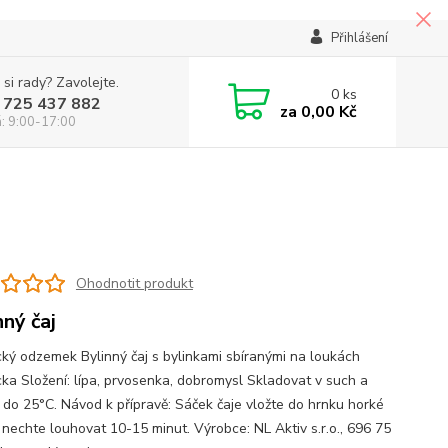
Přihlášení
 si rady? Zavolejte.
0
ks
 725 437 882
za
0,00 Kč
á: 9:00-17:00
Ohodnotit produkt
nný čaj
ký odzemek Bylinný čaj s bylinkami sbíranými na loukách
ka Složení: lípa, prvosenka, dobromysl Skladovat v such a
 do 25°C. Návod k přípravě: Sáček čaje vložte do hrnku horké
 nechte louhovat 10-15 minut. Výrobce: NL Aktiv s.r.o., 696 75