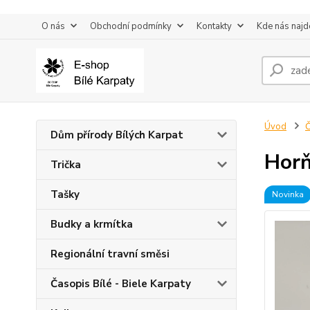
O nás
Obchodní podmínky
Kontakty
Kde nás najd
Úvod
Č
Dům přírody Bílých Karpat
Horň
Trička
Tašky
Novinka
Budky a krmítka
Regionální travní směsi
Časopis Bílé - Biele Karpaty