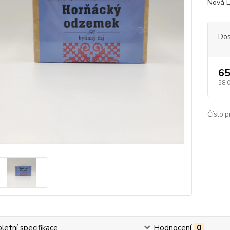
Nová 
Dos
65
58,
Číslo p
etní specifikace
Hodnocení
0