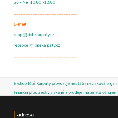
So - Ne 10:00 -18:00
___________________________
E-mail:
csop(@)bilekarpaty.cz
recepce(@)bilekarpaty.cz
___________________________
E-shop Bílé Karpaty provozuje nestátní nezisková organ
Finanční prostředky získané z prodeje materiálů věnujeme
adresa