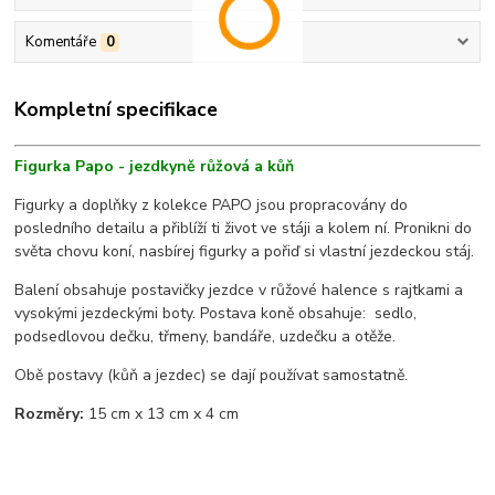
Komentáře
0
Kompletní specifikace
Figurka Papo - jezdkyně růžová a kůň
Figurky a doplňky z kolekce PAPO jsou propracovány do
posledního detailu a přiblíží ti život ve stáji a kolem ní. Pronikni do
světa chovu koní, nasbírej figurky a pořiď si vlastní jezdeckou stáj.
Balení obsahuje postavičky jezdce v růžové halence s rajtkami a
vysokými jezdeckými boty. Postava koně obsahuje: sedlo,
podsedlovou dečku, třmeny, bandáře, uzdečku a otěže.
Obě postavy (kůň a jezdec) se dají používat samostatně.
Rozměry:
15 cm x 13 cm x 4 cm