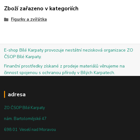
Zboží zařazeno v kategoriích
Figurky a zvířátka
E-shop Bílé Karpaty provozuje nestátní nezisková organizace ZO
ČSOP Bílé Karpaty.
Finanční prostředky získané z prodeje materiálů věnujeme na
činnost spojenou s ochranou přírody v Bílých Karpatech.
adresa
ZO ČSOP Bílé Karpaty
nám. Bartolomějské 47
698 01 Veselí nad Moravou