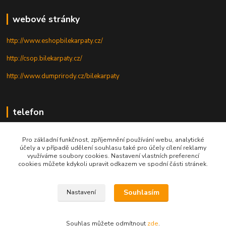
webové stránky
http://www.eshopbilekarpaty.cz/
http://csop.bilekarpaty.cz/
http://www.dumprirody.cz/bilekarpaty
telefon
+420 725 437 882
Pro základní funkčnost, zpříjemnění používání webu, analytické
účely a v případě udělení souhlasu také pro účely cílení reklamy
+420 727 880 789
využíváme soubory cookies. Nastavení vlastních preferencí
cookies můžete kdykoli upravit odkazem ve spodní části stránek.
PO - PÁ: 9 - 17
Souhlasím
Nastavení
© 2025; ZO ČSOP Bílé Karpaty
Souhlas můžete odmítnout
zde
.