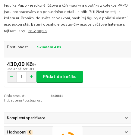
Figurka Papo - jezdkyně růžová a kůň Figurky a doplňky z kolekce PAPO
jsou propracovány do posledního detailu a přiblíží ti život ve stáji a
kolem ní. Pronikni do světa chovu koní, nasbírej figurky a pořiď si vlastní
jezdeckou stáj. Balení obsahuje postavičky jezdce v růžové halence s
rajtkami a vy...
celý popis
Dostupnost
Skladem 4 ks
430,00 Kč
/
ks
355,37 Kč
bez DPH
Přidat do košíku
Číslo produktu:
640041
Hlídat cenu / dostupnost
Kompletní specifikace
Hodnocení
0