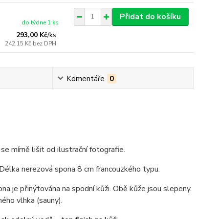
Přidat do košíku
do týdne 1 ks
293,00 Kč
/
ks
242,15 Kč
bez DPH
Komentáře
0
se mírně lišit od ilustrační fotografie.
 Délka nerezová spona 8 cm francouzkého typu.
pona je přinýtována na spodní kůži. Obě kůže jsou slepeny.
ého vlhka (sauny).