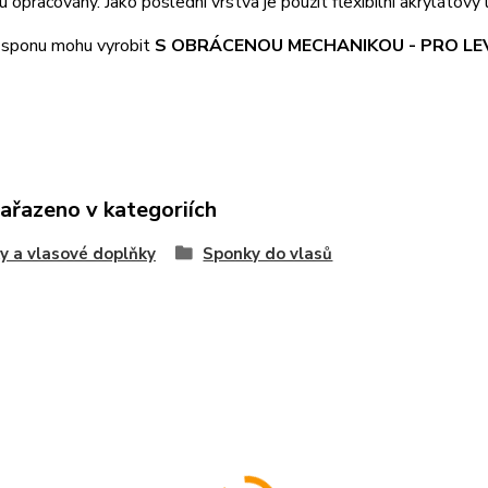
u opracovány. Jako poslední vrstva je použit flexibilní akrylátový 
i sponu mohu vyrobit
S OBRÁCENOU MECHANIKOU - PRO LE
zařazeno v kategoriích
y a vlasové doplňky
Sponky do vlasů