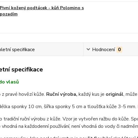
Pivní kožený podtácek - kůň Polomino s
pozadím
etní specifikace
Hodnocení
0
tní specifikace
do vlasů
 z pravé hovězí kůže.
Ruční výroba,
každý kus je
originál
, může 
délka sponky 10 cm, šířka sponky 5 cm a tloušťka kůže 3-5 mm.
o tradiční ruční výrobu z kůže. Vzor je vytvořen ražbu do kůže. S
 vhodná na každodenní používání, není vhodná do vody či nadměrn