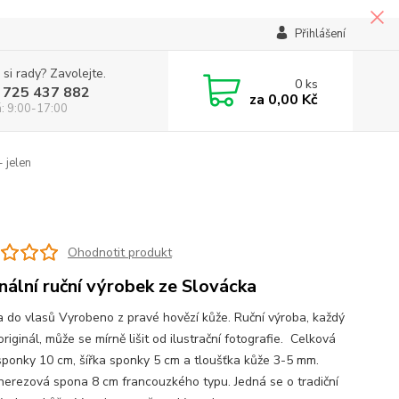
Přihlášení
 si rady? Zavolejte.
0
ks
 725 437 882
za
0,00 Kč
á: 9:00-17:00
 jelen
Ohodnotit produkt
inální ruční výrobek ze Slovácka
 do vlasů Vyrobeno z pravé hovězí kůže. Ruční výroba, každý
originál, může se mírně lišit od ilustrační fotografie. Celková
sponky 10 cm, šířka sponky 5 cm a tloušťka kůže 3-5 mm.
nerezová spona 8 cm francouzkého typu. Jedná se o tradiční