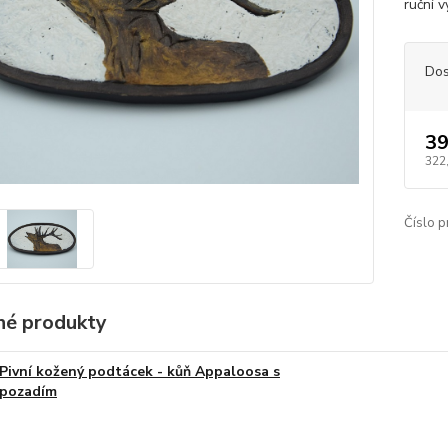
ruční v
Dos
39
322
Číslo p
é produkty
Pivní kožený podtácek - kůň Appaloosa s
pozadím