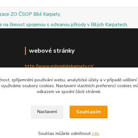
izace ZO ČSOP Bílé Karpaty.
 na činnost spojenou s ochranou přírody v Bílých Karpatech.
webové stránky
http://www.eshopbilekarpaty.cz/
http://csop.bilekarpaty.cz/
čnost, zpříjemnění používání webu, analytické účely a v případě udělení
y využíváme soubory cookies. Nastavení vlastních preferencí cookies mů
http://www.dumprirody.cz/bilekarpaty
odkazem ve spodní části stránek.
Souhlasím
Nastavení
Souhlas můžete odmítnout
zde
.