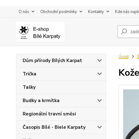
O nás
Obchodní podmínky
Kontakty
Kde nás najd
Úvod
Š
Dům přírody Bílých Karpat
Kože
Trička
Tašky
Budky a krmítka
Regionální travní směsi
Časopis Bílé - Biele Karpaty