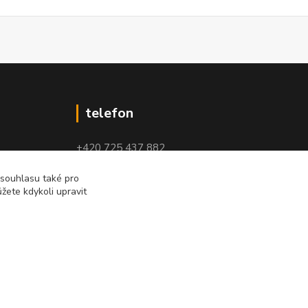
telefon
+420 725 437 882
+420 727 880 789
 souhlasu také pro
žete kdykoli upravit
PO - PÁ: 9 - 17
Vytvořeno na
Eshop-rychle.cz