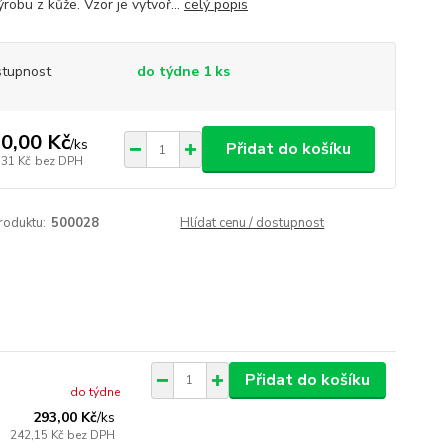
ýrobu z kůže. Vzor je vytvoř...
celý popis
tupnost
do týdne 1 ks
0,00 Kč
/
ks
Přidat do košíku
,31 Kč
bez DPH
roduktu:
500028
Hlídat cenu / dostupnost
Přidat do košíku
do týdne
293,00 Kč
/
ks
242,15 Kč
bez DPH