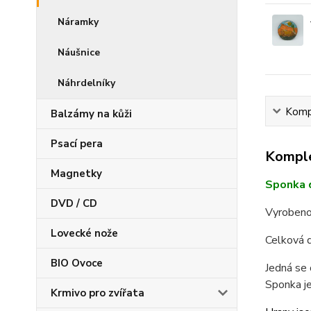
Náramky
Náušnice
Náhrdelníky
Kompl
Balzámy na kůži
Psací pera
Komple
Magnetky
Sponka 
DVD / CD
Vyrobeno
Lovecké nože
Celková 
BIO Ovoce
Jedná se 
Sponka je
Krmivo pro zvířata