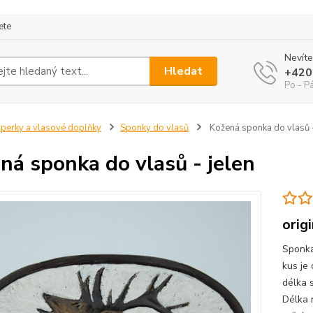
ete
Nevíte
Hledat
+420
Po - P
perky a vlasové doplňky
Sponky do vlasů
Kožená sponka do vlasů -
ná sponka do vlasů - jelen
orig
Sponka
kus je 
délka 
Délka 