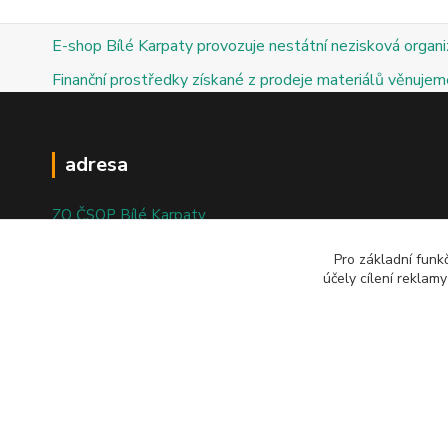
E-shop Bílé Karpaty provozuje nestátní nezisková organ
Finanční prostředky získané z prodeje materiálů věnujeme
adresa
ZO ČSOP Bílé Karpaty
nám. Bartolomějské 47
Pro základní funk
účely cílení reklam
698 01 Veselí nad Moravou
© 2025; ZO ČSOP Bílé Karpaty