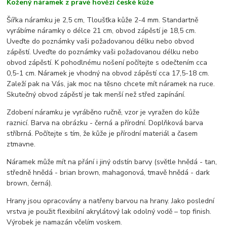
Kožený náramek z pravé hovězí české kůže
Šířka náramku je 2,5 cm, Tloušťka kůže 2-4 mm. Standartně
vyrábíme náramky o délce 21 cm, obvod zápěstí je 18,5 cm.
Uveďte do poznámky vaši požadovanou délku nebo obvod
zápěstí. Uveďte do poznámky vaši požadovanou délku nebo
obvod zápěstí. K pohodlnému nošení počítejte s odečtením cca
0,5-1 cm. Náramek je vhodný na obvod zápěstí cca 17,5-18 cm.
Zaleží pak na Vás, jak moc na těsno chcete mít náramek na ruce.
Skutečný obvod zápěstí je tak menší než střed zapínání.
Zdobení náramku je vyráběno ručně, vzor je vyražen do kůže
raznicí. Barva na obrázku - černá a přírodní. Doplňková barva
stříbrná. Počítejte s tím, že kůže je přírodní materiál a časem
ztmavne.
Náramek může mít na přání i jiný odstín barvy (světle hnědá - tan,
středně hnědá - brian brown, mahagonová, tmavě hnědá - dark
brown, černá).
Hrany jsou opracovány a natřeny barvou na hrany. Jako poslední
vrstva je použit flexibilní akrylátový lak odolný vodě – top finish.
Výrobek je namazán včelím voskem.