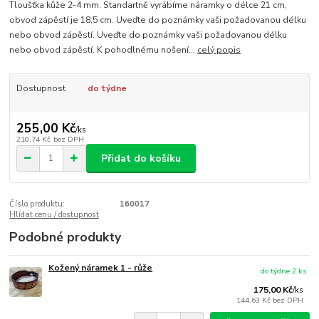
Tloušťka kůže 2-4 mm. Standartně vyrábíme náramky o délce 21 cm,
obvod zápěstí je 18,5 cm. Uveďte do poznámky vaši požadovanou délku
nebo obvod zápěstí. Uveďte do poznámky vaši požadovanou délku
nebo obvod zápěstí. K pohodlnému nošení...
celý popis
Dostupnost
do týdne
255,00 Kč
/
ks
210,74 Kč
bez DPH
Přidat do košíku
Číslo produktu:
160017
Hlídat cenu / dostupnost
Podobné produkty
Kožený náramek 1 - růže
do týdne 2 ks
175,00 Kč
/
ks
144,63 Kč
bez DPH