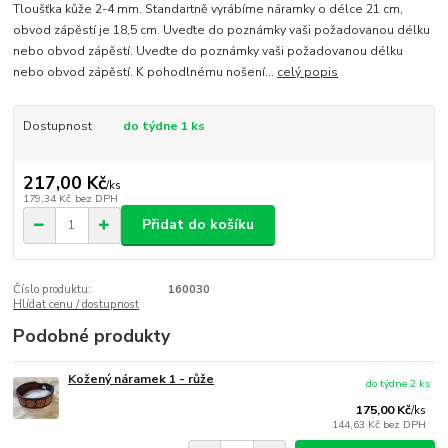
Tloušťka kůže 2-4 mm. Standartně vyrábíme náramky o délce 21 cm,
obvod zápěstí je 18,5 cm. Uveďte do poznámky vaši požadovanou délku
nebo obvod zápěstí. Uveďte do poznámky vaši požadovanou délku
nebo obvod zápěstí. K pohodlnému nošení...
celý popis
Dostupnost
do týdne 1 ks
217,00 Kč
/
ks
179,34 Kč
bez DPH
Přidat do košíku
Číslo produktu:
160030
Hlídat cenu / dostupnost
Podobné produkty
Kožený náramek 1 - růže
do týdne 2 ks
175,00 Kč
/
ks
144,63 Kč
bez DPH