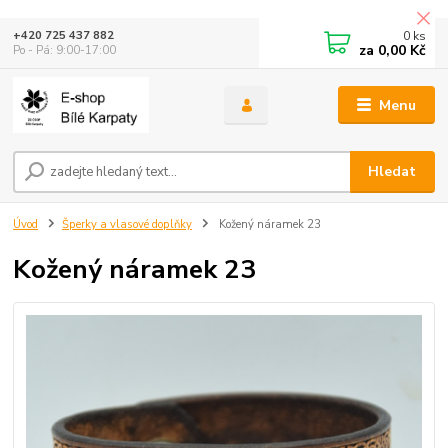
0
ks
+420 725 437 882
za
0,00 Kč
Po - Pá: 9:00-17:00
Menu
Hledat
Úvod
Šperky a vlasové doplňky
Kožený náramek 23
Kožený náramek 23