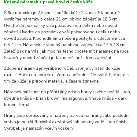
Kožený náramek z pravé hovězí české kůže
Šířka náramku je 2,5 cm, Tloušťka kůže 2-4 mm. Standartně
vyrábíme náramky o délce 21 cm, obvod zápěstí je 18,5 cm.
Uveďte do poznámky vaši požadovanou délku nebo obvod
zápěstí. Uveďte do poznámky vaši požadovanou délku nebo
obvod zápěstí. K pohodlnému nošení počítejte s odečtením cca
0,5-1 cm. Náramek je vhodný na obvod zápěstí cca 17,5-18 cm.
Zaleží pak na Vás, jak moc na těsno chcete mít náramek na ruce.
Skutečný obvod zápěstí je tak menší než střed zapínání.
Zdobení náramku je vyráběno ručně, vzor je vyražen do kůže
raznicí. Barva na obrázku - černá a přírodní. Děrování. Počítejte s
tím, že kůže je přírodní materiál a časem ztmavne.
Náramek může mít na přání i jiný odstín barvy (světle hnědá - tan,
středně hnědá - brian brown, mahagonová, tmavě hnědá - dark
brown, černá).
Hrany jsou opracovány a natřeny barvou na hrany. Jako poslední
vrstva je použit flexibilní akrylátový lak odolný vodě – top finish.
Výrobek je namazán včelím voskem.