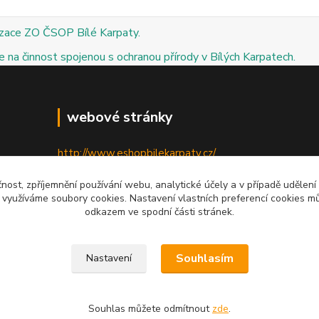
izace ZO ČSOP Bílé Karpaty.
 na činnost spojenou s ochranou přírody v Bílých Karpatech.
webové stránky
http://www.eshopbilekarpaty.cz/
http://csop.bilekarpaty.cz/
čnost, zpříjemnění používání webu, analytické účely a v případě udělení
y využíváme soubory cookies. Nastavení vlastních preferencí cookies mů
http://www.dumprirody.cz/bilekarpaty
odkazem ve spodní části stránek.
Souhlasím
Nastavení
Souhlas můžete odmítnout
zde
.