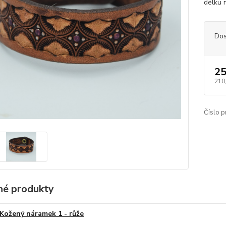
délku 
Dos
25
210
Číslo p
é produkty
Kožený náramek 1 - růže