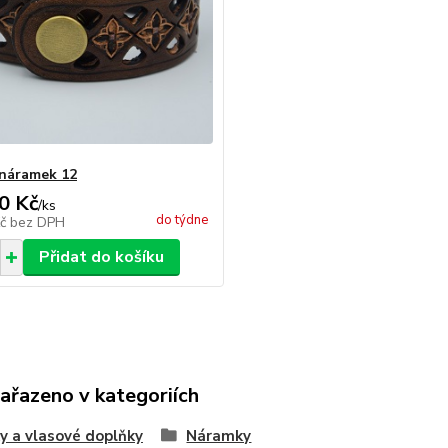
náramek 12
0 Kč
/
ks
do týdne
Kč
bez DPH
Přidat do košíku
zařazeno v kategoriích
y a vlasové doplňky
Náramky