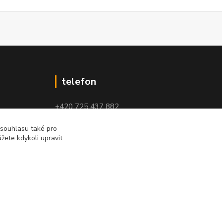
telefon
+420 725 437 882
+420 727 880 789
 souhlasu také pro
žete kdykoli upravit
PO - PÁ: 9 - 17
Vytvořeno na
Eshop-rychle.cz