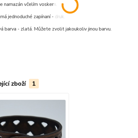
je namazán včelím voskem.
á jednoduché zapínaní - druk.
 barva - zlatá. Můžete zvolit jakoukoliv jinou barvu.
jící zboží
1