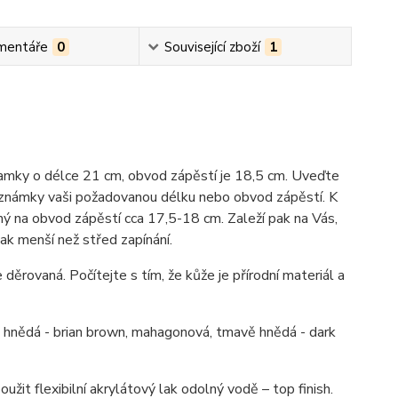
mentáře
0
Související zboží
1
ramky o délce 21 cm, obvod zápěstí je 18,5 cm. Uveďte
známky vaši požadovanou délku nebo obvod zápěstí. K
ý na obvod zápěstí cca 17,5-18 cm. Zaleží pak na Vás,
ak menší než střed zapínání.
 děrovaná. Počítejte s tím, že kůže je přírodní materiál a
ně hnědá - brian brown, mahagonová, tmavě hnědá - dark
užit flexibilní akrylátový lak odolný vodě – top finish.