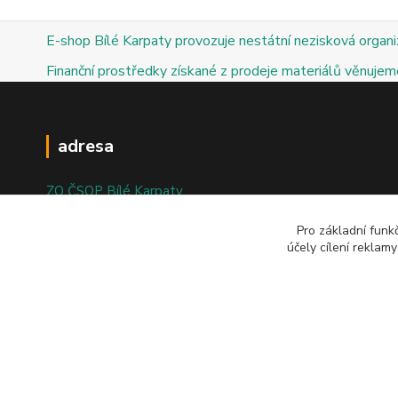
E-shop Bílé Karpaty provozuje nestátní nezisková organ
Finanční prostředky získané z prodeje materiálů věnujeme
adresa
ZO ČSOP Bílé Karpaty
nám. Bartolomějské 47
Pro základní funk
účely cílení reklam
698 01 Veselí nad Moravou
© 2025; ZO ČSOP Bílé Karpaty