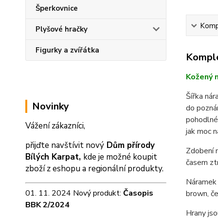
Šperkovnice
Kompl
Plyšové hračky
Figurky a zvířátka
Komple
Kožený n
Šířka ná
Novinky
do pozná
pohodlném
Vážení zákazníci,
jak moc n
přijďte navštívit nový
Dům přírody
Zdobení n
Bílých Karpat,
kde je možné koupit
časem zt
zboží z eshopu a
regionální produkty.
Náramek m
01. 11. 2024 Nový produkt:
Časopis
brown, če
BBK 2/2024
Hrany jso