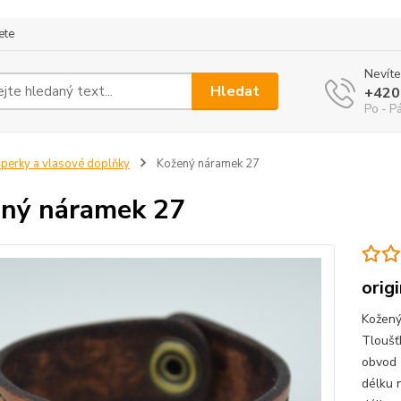
ete
Nevíte
Hledat
+420
Po - P
perky a vlasové doplňky
Kožený náramek 27
ný náramek 27
orig
Kožený
Tloušť
obvod 
délku 