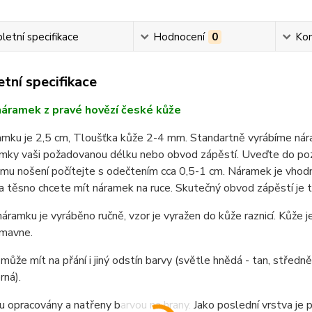
etní specifikace
Hodnocení
0
Ko
tní specifikace
áramek z pravé hovězí české kůže
ramku je 2,5 cm, Tloušťka kůže 2-4 mm. Standartně vyrábíme ná
mky vaši požadovanou délku nebo obvod zápěstí. Uveďte do po
u nošení počítejte s odečtením cca 0,5-1 cm. Náramek je vhodn
a těsno chcete mít náramek na ruce. Skutečný obvod zápěstí je t
áramku je vyráběno ručně, vzor je vyražen do kůže raznicí. Kůže je
mavne.
ůže mít na přání i jiný odstín barvy (světle hnědá - tan, střed
rná).
u opracovány a natřeny barvou na hrany. Jako poslední vrstva je po