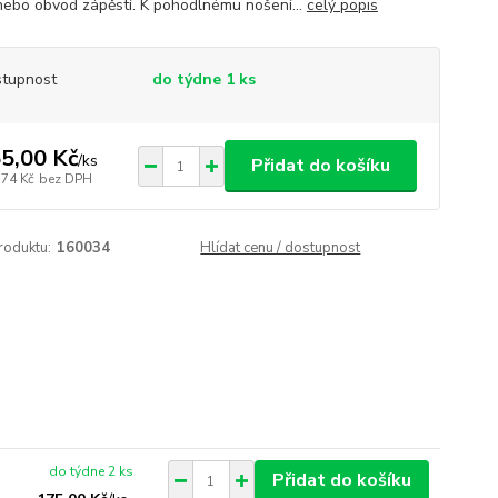
nebo obvod zápěstí. K pohodlnému nošení...
celý popis
tupnost
do týdne 1 ks
5,00 Kč
/
ks
Přidat do košíku
,74 Kč
bez DPH
roduktu:
160034
Hlídat cenu / dostupnost
do týdne 2 ks
Přidat do košíku