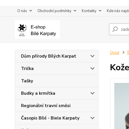
O nás
Obchodní podmínky
Kontakty
Kde nás najd
Úvod
Š
Dům přírody Bílých Karpat
Kože
Trička
Tašky
Budky a krmítka
Regionální travní směsi
Časopis Bílé - Biele Karpaty