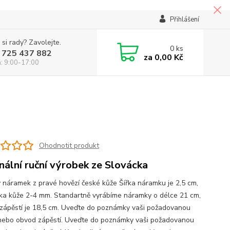
Přihlášení
 si rady? Zavolejte.
0
ks
 725 437 882
za
0,00 Kč
á: 9:00-17:00
Ohodnotit produkt
inální ruční výrobek ze Slovácka
 náramek z pravé hovězí české kůže Šířka náramku je 2,5 cm,
ka kůže 2-4 mm. Standartně vyrábíme náramky o délce 21 cm,
zápěstí je 18,5 cm. Uveďte do poznámky vaši požadovanou
nebo obvod zápěstí. Uveďte do poznámky vaši požadovanou