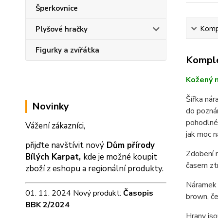
Šperkovnice
Kompl
Plyšové hračky
Figurky a zvířátka
Komple
Kožený n
Šířka ná
Novinky
do pozná
pohodlném
Vážení zákazníci,
jak moc n
přijďte navštívit nový
Dům přírody
Zdobení n
Bílých Karpat,
kde je možné koupit
časem zt
zboží z eshopu a
regionální produkty.
Náramek m
01. 11. 2024 Nový produkt:
Časopis
brown, če
BBK 2/2024
Hrany jso