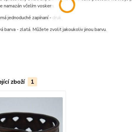
je namazán včelím voskem.
á jednoduché zapínaní - druk.
 barva - zlatá. Můžete zvolit jakoukoliv jinou barvu.
jící zboží
1