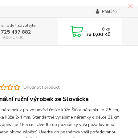
Přihlášení
 si rady? Zavolejte.
0
ks
 725 437 882
za
0,00 Kč
á: 9:00-17:00
Ohodnotit produkt
inální ruční výrobek ze Slovácka
 náramek z pravé hovězí české kůže Šířka náramku je 2,5 cm,
ka kůže 2-4 mm. Standartně vyrábíme náramky o délce 21 cm,
zápěstí je 18,5 cm. Uveďte do poznámky vaši požadovanou
nebo obvod zápěstí. Uveďte do poznámky vaši požadovanou