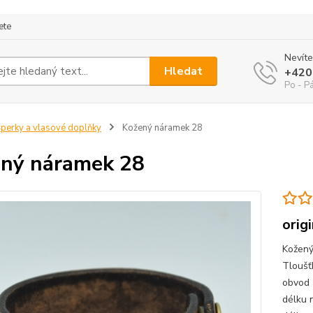
ete
Nevíte
Hledat
+420
Po - P
perky a vlasové doplňky
Kožený náramek 28
ný náramek 28
orig
Kožený
Tloušť
obvod 
délku 