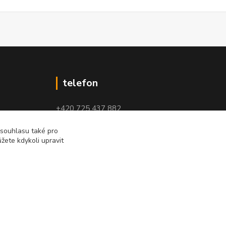
telefon
+420 725 437 882
+420 727 880 789
 souhlasu také pro
žete kdykoli upravit
PO - PÁ: 9 - 17
Vytvořeno na
Eshop-rychle.cz