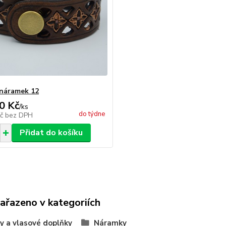
náramek 12
0 Kč
/
ks
do týdne
Kč
bez DPH
Přidat do košíku
zařazeno v kategoriích
y a vlasové doplňky
Náramky