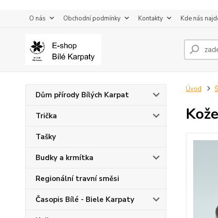
O nás
Obchodní podmínky
Kontakty
Kde nás najd
Úvod
Š
Dům přírody Bílých Karpat
Kože
Trička
Tašky
Budky a krmítka
Regionální travní směsi
Časopis Bílé - Biele Karpaty