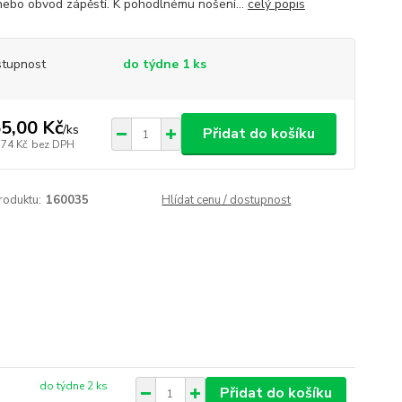
nebo obvod zápěstí. K pohodlnému nošení...
celý popis
tupnost
do týdne 1 ks
5,00 Kč
/
ks
Přidat do košíku
,74 Kč
bez DPH
roduktu:
160035
Hlídat cenu / dostupnost
do týdne 2 ks
Přidat do košíku