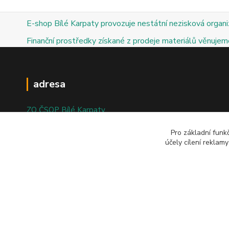
E-shop Bílé Karpaty provozuje nestátní nezisková organ
Finanční prostředky získané z prodeje materiálů věnujeme
adresa
ZO ČSOP Bílé Karpaty
nám. Bartolomějské 47
Pro základní funk
účely cílení reklam
698 01 Veselí nad Moravou
© 2025; ZO ČSOP Bílé Karpaty