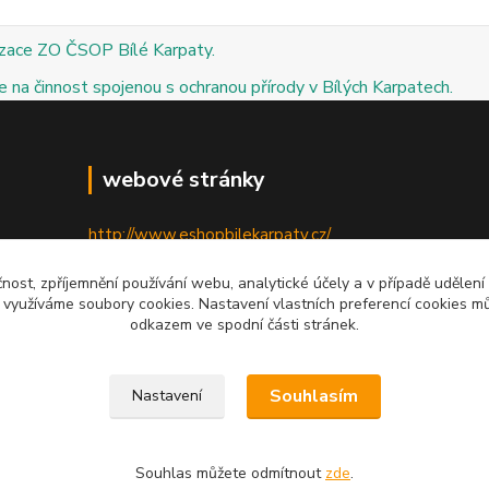
izace ZO ČSOP Bílé Karpaty.
 na činnost spojenou s ochranou přírody v Bílých Karpatech.
webové stránky
http://www.eshopbilekarpaty.cz/
http://csop.bilekarpaty.cz/
čnost, zpříjemnění používání webu, analytické účely a v případě udělení
y využíváme soubory cookies. Nastavení vlastních preferencí cookies mů
http://www.dumprirody.cz/bilekarpaty
odkazem ve spodní části stránek.
Souhlasím
Nastavení
Souhlas můžete odmítnout
zde
.