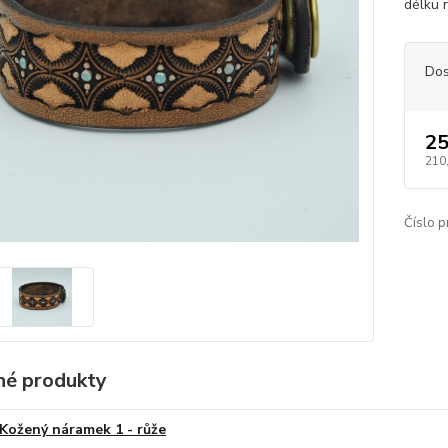
délku 
Dos
25
210
Číslo p
é produkty
Kožený náramek 1 - růže