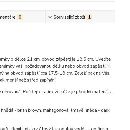
mentáře
0
Související zboží
1
ramky o délce 21 cm, obvod zápěstí je 18,5 cm. Uveďte
známky vaši požadovanou délku nebo obvod zápěstí. K
ý na obvod zápěstí cca 17,5-18 cm. Zaleží pak na Vás,
ak menší než střed zapínání.
 děrovaná. Počítejte s tím, že kůže je přírodní materiál a
ně hnědá - brian brown, mahagonová, tmavě hnědá - dark
užit flexibilní akrylátový lak odolný vodě – top finish.