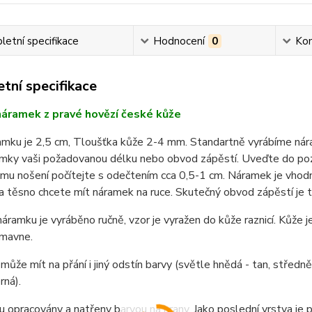
etní specifikace
Hodnocení
0
Ko
tní specifikace
áramek z pravé hovězí české kůže
ramku je 2,5 cm, Tloušťka kůže 2-4 mm. Standartně vyrábíme ná
mky vaši požadovanou délku nebo obvod zápěstí. Uveďte do po
u nošení počítejte s odečtením cca 0,5-1 cm. Náramek je vhodn
a těsno chcete mít náramek na ruce. Skutečný obvod zápěstí je t
áramku je vyráběno ručně, vzor je vyražen do kůže raznicí. Kůže je
mavne.
ůže mít na přání i jiný odstín barvy (světle hnědá - tan, střed
rná).
u opracovány a natřeny barvou na hrany. Jako poslední vrstva je po